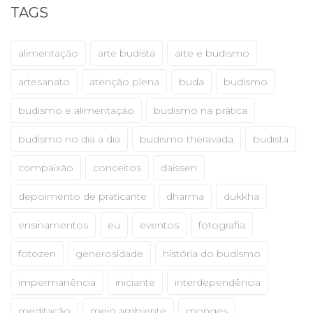
TAGS
alimentação
arte budista
arte e budismo
artesanato
atenção plena
buda
budismo
budismo e alimentação
budismo na prática
budismo no dia a dia
budismo theravada
budista
compaixão
conceitos
daissen
depoimento de praticante
dharma
dukkha
ensinamentos
eu
eventos
fotografia
fotozen
generosidade
história do budismo
impermanência
iniciante
interdependência
meditação
meio ambiente
monges