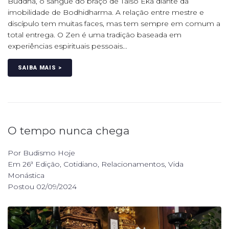
Buddha, o sangue do braço de Taiso Eka diante da
imobilidade de Bodhidharma. A relação entre mestre e
discípulo tem muitas faces, mas tem sempre em comum a
total entrega. O Zen é uma tradição baseada em
experiências espirituais pessoais...
SAIBA MAIS >
O tempo nunca chega
Por
Budismo Hoje
Em
26ª Edição
,
Cotidiano
,
Relacionamentos
,
Vida
Monástica
Postou
02/09/2024