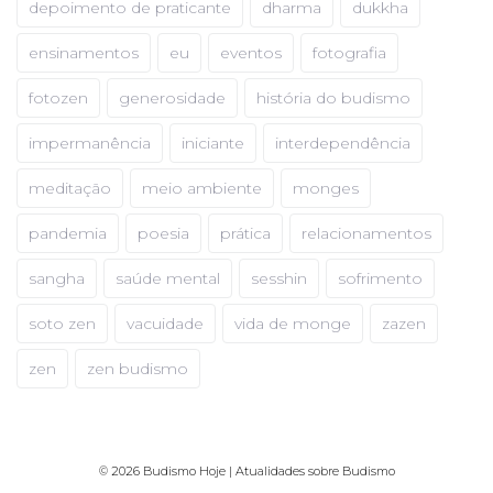
depoimento de praticante
dharma
dukkha
ensinamentos
eu
eventos
fotografia
fotozen
generosidade
história do budismo
impermanência
iniciante
interdependência
meditação
meio ambiente
monges
pandemia
poesia
prática
relacionamentos
sangha
saúde mental
sesshin
sofrimento
soto zen
vacuidade
vida de monge
zazen
zen
zen budismo
© 2026 Budismo Hoje | Atualidades sobre Budismo