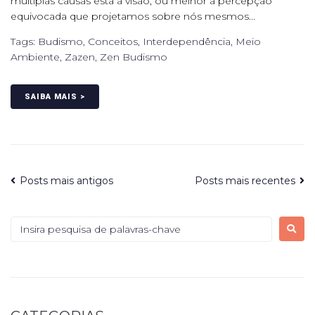
múltiplas causas está a visão, ou melhor a percepção
equivocada que projetamos sobre nós mesmos...
Tags:
Budismo
,
Conceitos
,
Interdependência
,
Meio
Ambiente
,
Zazen
,
Zen Budismo
SAIBA MAIS >
Posts mais antigos
Posts mais recentes