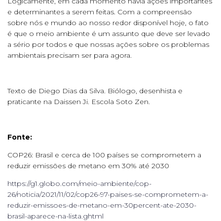
Logicamente, em cada momento havia ações importantes
e determinantes a serem feitas. Com a compreensão
sobre nós e mundo ao nosso redor disponível hoje, o fato
é que o meio ambiente é um assunto que deve ser levado
a sério por todos e que nossas ações sobre os problemas
ambientais precisam ser para agora.
Texto de Diego Dias da Silva. Biólogo, desenhista e
praticante na Daissen Ji. Escola Soto Zen.
Fonte:
COP26: Brasil e cerca de 100 países se comprometem a
reduzir emissões de metano em 30% até 2030
https://g1.globo.com/meio-ambiente/cop-
26/noticia/2021/11/02/cop26-97-paises-se-comprometem-a-
reduzir-emissoes-de-metano-em-30percent-ate-2030-
brasil-aparece-na-lista.ghtml