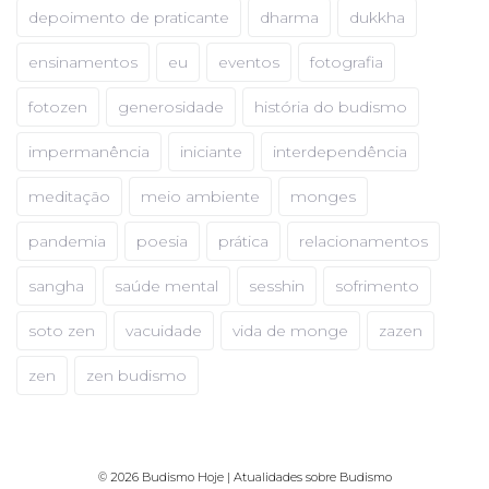
depoimento de praticante
dharma
dukkha
ensinamentos
eu
eventos
fotografia
fotozen
generosidade
história do budismo
impermanência
iniciante
interdependência
meditação
meio ambiente
monges
pandemia
poesia
prática
relacionamentos
sangha
saúde mental
sesshin
sofrimento
soto zen
vacuidade
vida de monge
zazen
zen
zen budismo
© 2026 Budismo Hoje | Atualidades sobre Budismo