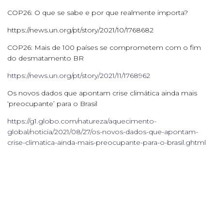
COP26: O que se sabe e por que realmente importa?
https://news.un.org/pt/story/2021/10/1768682
COP26: Mais de 100 países se comprometem com o fim
do desmatamento BR
https://news.un.org/pt/story/2021/11/1768962
Os novos dados que apontam crise climática ainda mais
‘preocupante’ para o Brasil
https://g1.globo.com/natureza/aquecimento-
global/noticia/2021/08/27/os-novos-dados-que-apontam-
crise-climatica-ainda-mais-preocupante-para-o-brasil.ghtml