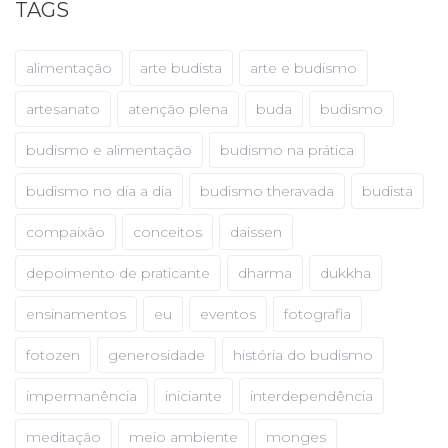
TAGS
alimentação
arte budista
arte e budismo
artesanato
atenção plena
buda
budismo
budismo e alimentação
budismo na prática
budismo no dia a dia
budismo theravada
budista
compaixão
conceitos
daissen
depoimento de praticante
dharma
dukkha
ensinamentos
eu
eventos
fotografia
fotozen
generosidade
história do budismo
impermanência
iniciante
interdependência
meditação
meio ambiente
monges