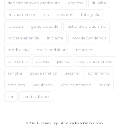
depoimento de praticante
dharma
dukkha
ensinamentos
eu
eventos
fotografia
fotozen
generosidade
história do budismo
impermanência
iniciante
interdependência
meditação
meio ambiente
monges
pandemia
poesia
prática
relacionamentos
sangha
saúde mental
sesshin
sofrimento
soto zen
vacuidade
vida de monge
zazen
zen
zen budismo
© 2026 Budismo Hoje | Atualidades sobre Budismo