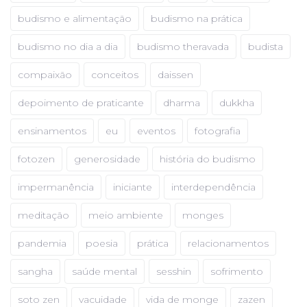
budismo e alimentação
budismo na prática
budismo no dia a dia
budismo theravada
budista
compaixão
conceitos
daissen
depoimento de praticante
dharma
dukkha
ensinamentos
eu
eventos
fotografia
fotozen
generosidade
história do budismo
impermanência
iniciante
interdependência
meditação
meio ambiente
monges
pandemia
poesia
prática
relacionamentos
sangha
saúde mental
sesshin
sofrimento
soto zen
vacuidade
vida de monge
zazen