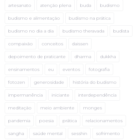
artesanato
atenção plena
buda
budismo
budismo e alimentação
budismo na prática
budismo no dia a dia
budismo theravada
budista
compaixão
conceitos
daissen
depoimento de praticante
dharma
dukkha
ensinamentos
eu
eventos
fotografia
fotozen
generosidade
história do budismo
impermanência
iniciante
interdependência
meditação
meio ambiente
monges
pandemia
poesia
prática
relacionamentos
sangha
saúde mental
sesshin
sofrimento