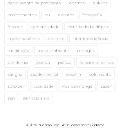
depoimento de praticante
dharma
dukkha
ensinamentos
eu
eventos
fotografia
fotozen
generosidade
história do budismo
impermanência
iniciante
interdependência
meditação
meio ambiente
monges
pandemia
poesia
prática
relacionamentos
sangha
saúde mental
sesshin
sofrimento
soto zen
vacuidade
vida de monge
zazen
zen
zen budismo
© 2026 Budismo Hoje | Atualidades sobre Budismo