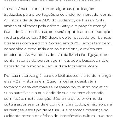
Já na esfera nacional, temos algumas publicações
traduzidas para o português circulando no mercado, como
A História de Buda e ABC do Budismo, de Hisashi Ohta,
ambas publicadas pela editora Satry, e o próprio mangá
Buda de Osamu Tezuka, que será republicado em tradução
inédita pela editora JBC, depois de ter passado por bancas
brasileiras com a editora Conrad em 2005. Temos também,
concebida e produzida em solo nacional, a revista em
quadrinhos As Aventuras de Ikiu
,
da livraria Bodigaya, que
conta histórias do personagem Ikiu, que é baseado no, e
batizado pelo monge Zen Budista Moriyama Roshi.
Por sua natureza gráfica e de fácil acesso, a arte do mangá,
e as HQs (Histórias em Quadrinhos) em geral, vêm
tomando cada vez mais seu espaço no mundo midiático.
Suas narrativas e a qualidade de sua arte tem chamado,
com razão, muita atenção. São uma parte enorme da
cultura japonesa, onde é comum para todos, e não só para
as crianças, este tipo de leitura. Sua marcada presença no
Ocidente ressoa os efeitos do intercâmbio cultural, que por