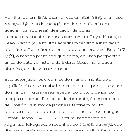
Há 49 anos, em 1972, Osamu Tezuka (1928-1989), o famoso
mangaká (
artista de mangá, um tipo de história em
quadrinhos japonesa) idealizador de obras
internacionalmente famosas como Astro Boy e Kimba, o
Leão Branco (que muitos acreditam ter sido a inspiração
por trás de Rei Leão), desenha, pela primeira vez, “Buda” (ブ
ッダ
)
, o mangá premiado que conta, de uma perspectiva
única do autor, a história de Sidarta Gautama, o buda
histórico, desde seu nascimento.
Este autor japonês é conhecido mundialmente pela
significância de seu trabalho para a cultura popular e a arte
do mangá, muitas vezes recebendo o título de pai do
mangá moderno. Ele, coincidentemente, é descendente
de uma figura histórica japonesa também muito
representada no popular, e principalmente nos mangás,
Hattori Hanzō (1541 – 1596). Samurai importante do
xogunato Tokugawa, e reconhecido
shinobi
ou
ninja
, que
dizem ter, após se aposentar da carreira militar, fundado o