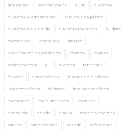
artesanato
atenção plena
buda
budismo
budismo e alimentação
budismo na prática
budismo no dia a dia
budismo theravada
budista
compaixão
conceitos
daissen
depoimento de praticante
dharma
dukkha
ensinamentos
eu
eventos
fotografia
fotozen
generosidade
história do budismo
impermanência
iniciante
interdependência
meditação
meio ambiente
monges
pandemia
poesia
prática
relacionamentos
sangha
saúde mental
sesshin
sofrimento