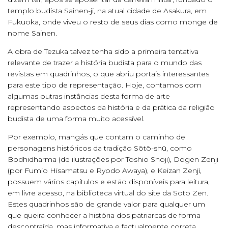
templo budista Sainen-ji, na atual cidade de Asakura, em
Fukuoka, onde viveu o resto de seus dias como monge de
nome Sainen.
A obra de Tezuka talvez tenha sido a primeira tentativa
relevante de trazer a história budista para o mundo das
revistas em quadrinhos, o que abriu portais interessantes
para este tipo de representação. Hoje, contamos com
algumas outras instâncias desta forma de arte
representando aspectos da história e da prática da religião
budista de uma forma muito acessível.
Por exemplo, mangás que contam o caminho de
personagens históricos da tradição Sōtō-shū, como
Bodhidharma (de ilustrações por Toshio Shoji), Dogen Zenji
(por Fumio Hisamatsu e Ryodo Awaya), e Keizan Zenji,
possuem vários capítulos e estão disponíveis para leitura,
em livre acesso, na biblioteca virtual do site da Soto Zen.
Estes quadrinhos são de grande valor para qualquer um
que queira conhecer a história dos patriarcas de forma
descontraída, mas informativa e factualmente correta.