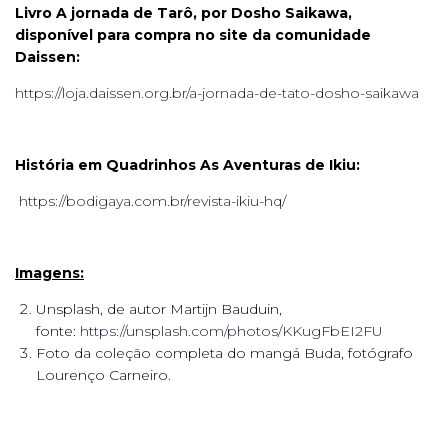
Livro A jornada de Tarô, por Dosho Saikawa,
disponível para compra no site da comunidade
Daissen:
https://loja.daissen.org.br/a-jornada-de-tato-dosho-saikawa
História em Quadrinhos As Aventuras de Ikiu:
https://bodigaya.com.br/revista-ikiu-hq/
Imagens:
Unsplash, de autor Martijn Bauduin,
fonte:
https://unsplash.com/photos/KKugFbEI2FU
Foto da coleção completa do mangá Buda, fotógrafo
Lourenço Carneiro.