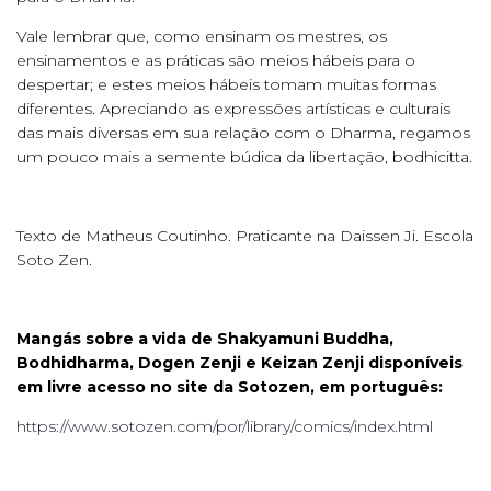
Vale lembrar que, como ensinam os mestres, os
ensinamentos e as práticas são meios hábeis para o
despertar; e estes meios hábeis tomam muitas formas
diferentes. Apreciando as expressões artísticas e culturais
das mais diversas em sua relação com o Dharma, regamos
um pouco mais a semente búdica da libertação, bodhicitta.
Texto de Matheus Coutinho. Praticante na Daissen Ji. Escola
Soto Zen.
Mangás sobre a vida de Shakyamuni Buddha,
Bodhidharma, Dogen Zenji e Keizan Zenji disponíveis
em livre acesso no site da Sotozen, em português:
https://www.sotozen.com/por/library/comics/index.html