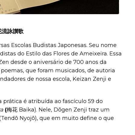
花流詠讃
歌
rsas Escolas Budistas Japonesas. Seu nome
distas
do Estilo das Flores de Ameixeira. Essa
 Zen desde o aniversário de 700 anos da
 poemas, que foram musicados, de autoria
undadores de nossa escola, Keizan Zenji e
rática é atribuída ao fascículo 59 do
ra
(
梅花
Baika). Nele, Dōgen Zenji traz um
(Tendō Nyojō), que em muito define o que