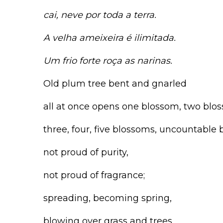
cai, neve por toda a terra.
A velha ameixeira é ilimitada.
Um frio forte roça as narinas.
Old plum tree bent and gnarled
all at once opens one blossom, two blo
three, four, five blossoms, uncountable 
not proud of purity,
not proud of fragrance;
spreading, becoming spring,
blowing over grass and trees,