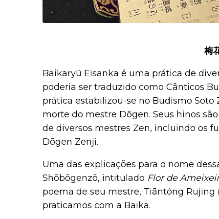
梅
Baikaryū Eisanka é uma prática de dive
poderia ser traduzido como Cânticos Bu
prática estabilizou-se no Budismo Soto
morte do mestre Dōgen. Seus hinos são
de diversos mestres Zen, incluindo os f
Dōgen Zenji.
Uma das explicações para o nome dessa p
Shōbōgenzō, intitulado
Flor de Ameixei
poema de seu mestre
,
Tiāntóng
Rujing 
praticamos com a Baika
.