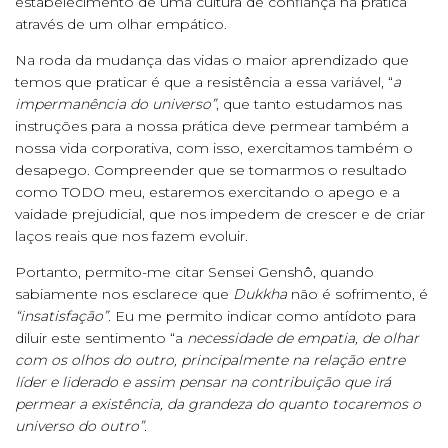
estabelecimento de uma cultura de confiança na prática
através de um olhar empático.
Na roda da mudança das vidas o maior aprendizado que
temos que praticar é que a resistência a essa variável, “
a
impermanência do universo”
, que tanto estudamos nas
instruções para a nossa prática deve permear também a
nossa vida corporativa, com isso, exercitamos também o
desapego. Compreender que se tomarmos o resultado
como TODO meu, estaremos exercitando o apego e a
vaidade prejudicial, que nos impedem de crescer e de criar
laços reais que nos fazem evoluir.
Portanto, permito-me citar Sensei Genshô, quando
sabiamente nos esclarece que
Dukkha
não é sofrimento, é
“insatisfação”
. Eu me permito indicar como antídoto para
diluir este sentimento “a
necessidade de empatia, de olhar
com os olhos do outro, principalmente na relação entre
líder e liderado e assim pensar na contribuição que irá
permear a existência, da grandeza do quanto tocaremos o
universo do outro”.