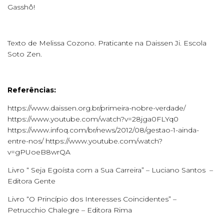
Gasshô!
Texto de Melissa Cozono. Praticante na Daissen Ji. Escola
Soto Zen.
Referências:
https://www.daissen.org.br/primeira-nobre-verdade/
https://www.youtube.com/watch?v=28jga0FLYq0
https://www.infoq.com/br/news/2012/08/gestao-1-ainda-
entre-nos/ https://www.youtube.com/watch?
v=gPUoeB8wrQA
Livro “ Seja Egoísta com a Sua Carreira” – Luciano Santos –
Editora Gente
Livro “O Princípio dos Interesses Coincidentes” –
Petrucchio Chalegre – Editora Rima