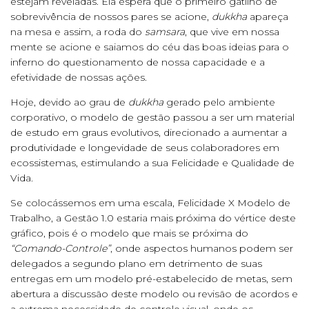
estejam reveladas. Ela espera que o primeiro gatilho de
sobrevivência de nossos pares se acione,
dukkha
apareça
na mesa e assim, a roda do
samsara
, que vive em nossa
mente se acione e saiamos do céu das boas ideias para o
inferno do questionamento de nossa capacidade e a
efetividade de nossas ações.
Hoje, devido ao grau de
dukkha
gerado pelo ambiente
corporativo, o modelo de gestão passou a ser um material
de estudo em graus evolutivos, direcionado a aumentar a
produtividade e longevidade de seus colaboradores em
ecossistemas, estimulando a sua Felicidade e Qualidade de
Vida.
Se colocássemos em uma escala, Felicidade X Modelo de
Trabalho, a Gestão 1.0 estaria mais próxima do vértice deste
gráfico, pois é o modelo que mais se próxima do
“Comando-Controle”
, onde aspectos humanos podem ser
delegados a segundo plano em detrimento de suas
entregas em um modelo pré-estabelecido de metas, sem
abertura a discussão deste modelo ou revisão de acordos e
a extrema necessidade de controle visual, onde os