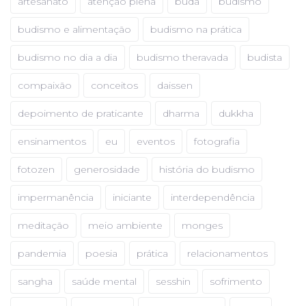
artesanato
atenção plena
buda
budismo
budismo e alimentação
budismo na prática
budismo no dia a dia
budismo theravada
budista
compaixão
conceitos
daissen
depoimento de praticante
dharma
dukkha
ensinamentos
eu
eventos
fotografia
fotozen
generosidade
história do budismo
impermanência
iniciante
interdependência
meditação
meio ambiente
monges
pandemia
poesia
prática
relacionamentos
sangha
saúde mental
sesshin
sofrimento