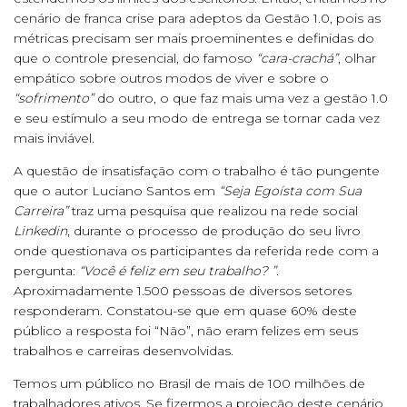
cenário de franca crise para adeptos da Gestão 1.0, pois as
métricas precisam ser mais proeminentes e definidas do
que o controle presencial, do famoso
“cara-crachá”
, olhar
empático sobre outros modos de viver e sobre o
“sofrimento”
do outro, o que faz mais uma vez a gestão 1.0
e seu estímulo a seu modo de entrega se tornar cada vez
mais inviável.
A questão de insatisfação com o trabalho é tão pungente
que o autor Luciano Santos em
“Seja Egoísta com Sua
Carreira”
traz uma pesquisa que realizou na rede social
Linkedin
, durante o processo de produção do seu livro
onde questionava os participantes da referida rede com a
pergunta:
“Você é feliz em seu trabalho? ”
.
Aproximadamente 1.500 pessoas de diversos setores
responderam. Constatou-se que em quase 60% deste
público a resposta foi “Não”, não eram felizes em seus
trabalhos e carreiras desenvolvidas.
Temos um público no Brasil de mais de 100 milhões de
trabalhadores ativos. Se fizermos a projeção deste cenário