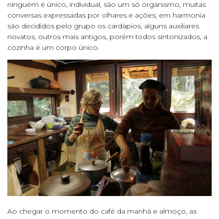
ninguém é único, individual, são um só organismo, muitas
conversas expressadas por olhares e ações, em harmonia
são decididos pelo grupo os cardápios, alguns auxiliares
novatos, outros mais antigos, porém todos sintonizados, a
cozinha é um corpo único.
Ao chegar o momento do café da manhã e almoço, as