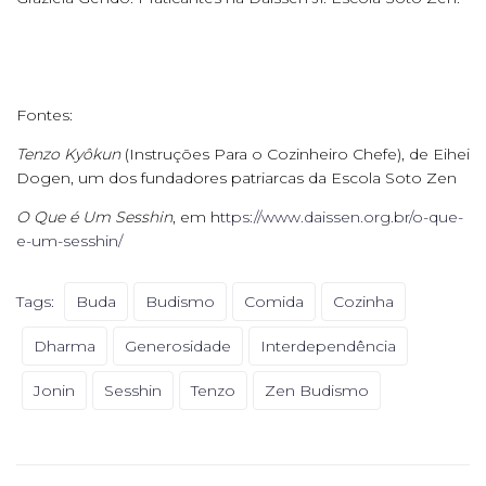
Fontes:
Tenzo Ky
ôkun
(Instruções Para o Cozinheiro Chefe), de Eihei
Dogen, um dos fundadores patriarcas da Escola Soto Zen
O Que é Um Sesshin
, em h
ttps://www.daissen.org.br/o-que-
e-um-sesshin/
Tags:
Buda
Budismo
Comida
Cozinha
Dharma
Generosidade
Interdependência
Jonin
Sesshin
Tenzo
Zen Budismo