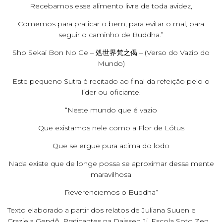
Recebamos esse alimento livre de toda avidez,
Comemos para praticar o bem, para evitar o mal, para
seguir o caminho de Buddha.”
Sho Sekai Bon No Ge – 処世界梵之偈 – (Verso do Vazio do
Mundo)
Este pequeno Sutra é recitado ao final da refeição pelo o
líder ou oficiante.
“Neste mundo que é vazio
Que existamos nele como a Flor de Lótus
Que se ergue pura acima do lodo
Nada existe que de longe possa se aproximar dessa mente
maravilhosa
Reverenciemos o Buddha”
Texto elaborado a partir dos relatos de Juliana Suuen e
Graziela Gendô. Praticantes na Daissen Ji. Escola Soto Zen.