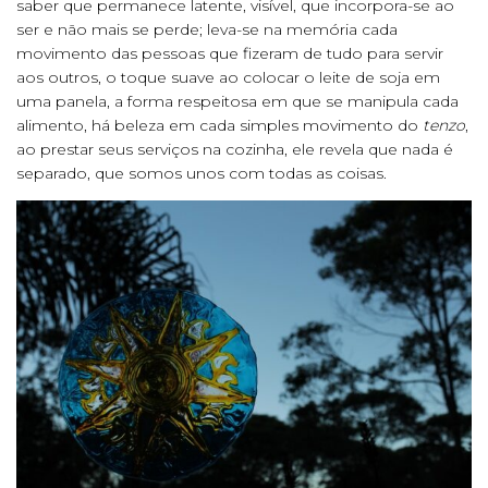
saber que permanece latente, visível, que incorpora-se ao
ser e não mais se perde; leva-se na memória cada
movimento das pessoas que fizeram de tudo para servir
aos outros, o toque suave ao colocar o leite de soja em
uma panela, a forma respeitosa em que se manipula cada
alimento, há beleza em cada simples movimento do
tenzo
,
ao prestar seus serviços na cozinha, ele revela que nada é
separado, que somos unos com todas as coisas.