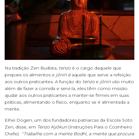
Na tradição Zen Budista,
tenzo
é o cargo daquele que
prepara os alimentos e
j
ōnin é
aquele que serve a refeição
aos outros praticantes. A função do
tenzo
e
j
ōnin
vão muito
além de fazer a comida e servi-la, eles têm como missão
ajudar aos outros praticantes a manter-se firmes em suas
práticas, alimentando o físico, enquanto se é alimentada a
mente.
Eihei Dogen, um dos fundadores patriarcas da Escola Soto
Zen, disse, em
Tenzo Ky
ôkun
(Instruções Para o Cozinheiro
Chefe): “
Trabalhe com a mente Bodhi, a mente que procura