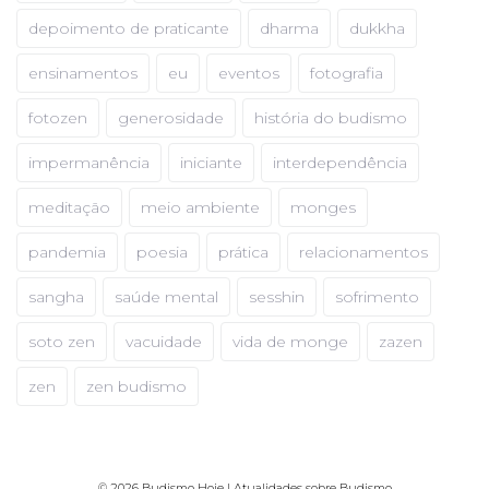
depoimento de praticante
dharma
dukkha
ensinamentos
eu
eventos
fotografia
fotozen
generosidade
história do budismo
impermanência
iniciante
interdependência
meditação
meio ambiente
monges
pandemia
poesia
prática
relacionamentos
sangha
saúde mental
sesshin
sofrimento
soto zen
vacuidade
vida de monge
zazen
zen
zen budismo
© 2026 Budismo Hoje | Atualidades sobre Budismo