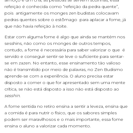
almoço e um chá, as pessoas se servem sozinhas; essa
refeição é conhecida como “refeição da pedra quente”,
pois antigamente os monges zen budistas colocavam
pedras quentes sobre o estômago para aplacar a fome, já
que não havia refeição à noite.
Estar com alguma fome é algo que ainda se mantém nos
sesshins, não como os monges de outros tempos,
contudo, a fome é necessária para saber valorizar o que é
servido e conseguir sentir-se leve o suficiente para sentar-
se em zazen. No entanto, esse ensinamento tão valioso
não é transmitido por meio de palavras, no Zen Budismo
aprende-se com a experiência. O aluno precisa estar
disposto a comer o que for apresentado sem uma mente
crítica, se não está disposto a isso não está disposto ao
sesshin
.
A fome sentida no retiro ensina a sentir a leveza, ensina que
a comida é para nutrir o físico, que os sabores simples
podem ser maravilhosos e o mais importante, essa fome
ensina o aluno a valorizar cada momento.