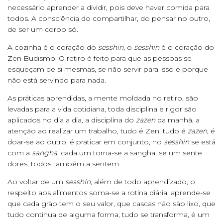
necessário aprender a dividir, pois deve haver comida para
todos. A consciência do compartilhar, do pensar no outro,
de ser um corpo só.
A cozinha é o coração do
sesshin
, o
sesshin
é o coração do
Zen Budismo. O retiro é feito para que as pessoas se
esqueçam de si mesmas, se não servir para isso é porque
não está servindo para nada.
As práticas aprendidas, a mente moldada no retiro, são
levadas para a vida cotidiana, toda disciplina e rigor são
aplicados no dia a dia, a disciplina do
zazen
da manhã, a
atenção ao realizar um trabalho, tudo é Zen, tudo é
zazen
, é
doar-se ao outro, é praticar em conjunto, no
sesshin
se está
com a
sangha
, cada um torna-se a sangha, se um sente
dores, todos também a sentem.
Ao voltar de um
sesshin
, além de todo aprendizado, o
respeito aos alimentos soma-se a rotina diária, aprende-se
que cada grão tem o seu valor, que cascas não são lixo, que
tudo continua de alguma forma, tudo se transforma, é um