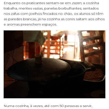
Enquanto os praticantes sentam-se em
zazen
, a cozinha
trabalha, mentes vazias, panelas borbulhantes; sentados
nos zafus com joelhos fincados no chão, os alunos só têm
as paredes brancas, já na cozinha as cores saltam aos olhos
e aromas preenchem espaços.
Numa cozinha, à vezes, até com 50 pessoas a servir,