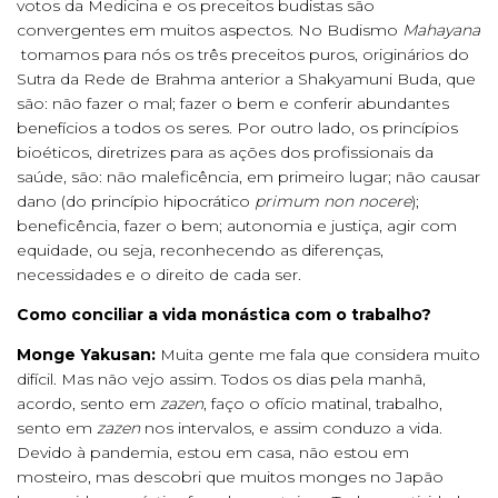
votos da Medicina e os preceitos budistas são
convergentes em muitos aspectos. No Budismo
Mahayana
tomamos para nós os três preceitos puros, originários do
Sutra da Rede de Brahma anterior a Shakyamuni Buda, que
são: não fazer o mal; fazer o bem e conferir abundantes
benefícios a todos os seres. Por outro lado, os princípios
bioéticos, diretrizes para as ações dos profissionais da
saúde, são: não maleficência, em primeiro lugar; não causar
dano (do princípio hipocrático
primum non nocere
);
beneficência, fazer o bem; autonomia e justiça, agir com
equidade, ou seja, reconhecendo as diferenças,
necessidades e o direito de cada ser.
Como conciliar a vida monástica com o trabalho?
Monge Yakusan:
Muita gente me fala que considera muito
difícil. Mas não vejo assim. Todos os dias pela manhã,
acordo, sento em
zazen
, faço o ofício matinal, trabalho,
sento em
zazen
nos intervalos, e assim conduzo a vida.
Devido à pandemia, estou em casa, não estou em
mosteiro, mas descobri que muitos monges no Japão