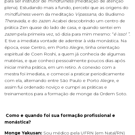
para ser instrutor de
mindfulness
(meditação de atenção
plena). Estudando mais a fundo, percebi que as origens do
mindfulness
veem da meditação
Vipassana
, do Budismo
Theravada
, e do
zazen
. Acabei descobrindo um centro de
prática Zen quase do lado de casa, e quando sentei em
zazen
pela primeira vez, só dizia para mim mesmo: “
é isso! ”.
E tive a imediata vontade de adentrar à vida monástica. Na
época, esse Centro, em Porto Alegre, tinha orientação
espiritual de Coen Roshi, a quem já conhecia de algumas
matérias, e que conheci pessoalmente poucos dias após
iniciar minha prática, em um retiro. A conexão com a
mestra foi imediata, e comecei a praticar periodicamente
com ela, alternando entre São Paulo e Porto Alegre, e
assim fui ordenado noviço e cumpri as práticas e
treinamentos para a formação de monge da Ordem Soto.
Como e quando foi sua formação profissional e
monástica?
Monge Yakusan:
Sou médico pela UFRN (em Natal/RN)