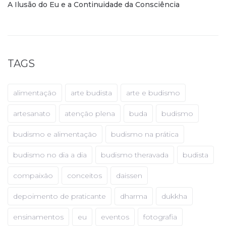
A Ilusão do Eu e a Continuidade da Consciência
TAGS
alimentação
arte budista
arte e budismo
artesanato
atenção plena
buda
budismo
budismo e alimentação
budismo na prática
budismo no dia a dia
budismo theravada
budista
compaixão
conceitos
daissen
depoimento de praticante
dharma
dukkha
ensinamentos
eu
eventos
fotografia