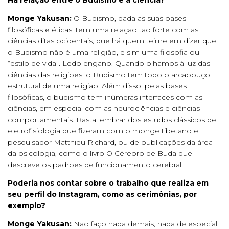
Há relação entre o Budismo e a ciência?
Monge Yakusan:
O Budismo, dada as suas bases
filosóficas e éticas, tem uma relação tão forte com as
ciências ditas ocidentais, que há quem teime em dizer que
o Budismo não é uma religião, e sim uma filosofia ou
“estilo de vida”. Ledo engano. Quando olhamos à luz das
ciências das religiões, o Budismo tem todo o arcabouço
estrutural de uma religião. Além disso, pelas bases
filosóficas, o budismo tem inúmeras interfaces com as
ciências, em especial com as neurociências e ciências
comportamentais. Basta lembrar dos estudos clássicos de
eletrofisiologia que fizeram com o monge tibetano e
pesquisador Matthieu Richard, ou de publicações da área
da psicologia, como o livro O Cérebro de Buda que
descreve os padrões de funcionamento cerebral.
Poderia nos contar sobre o trabalho que realiza em
seu perfil do Instagram, como as cerimônias, por
exemplo?
Monge Yakusan:
Não faço nada demais, nada de especial.