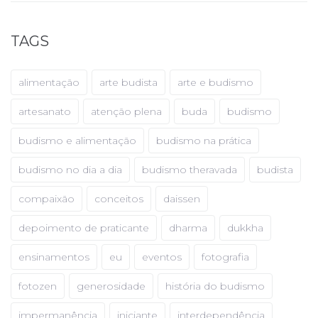
TAGS
alimentação
arte budista
arte e budismo
artesanato
atenção plena
buda
budismo
budismo e alimentação
budismo na prática
budismo no dia a dia
budismo theravada
budista
compaixão
conceitos
daissen
depoimento de praticante
dharma
dukkha
ensinamentos
eu
eventos
fotografia
fotozen
generosidade
história do budismo
impermanência
iniciante
interdependência