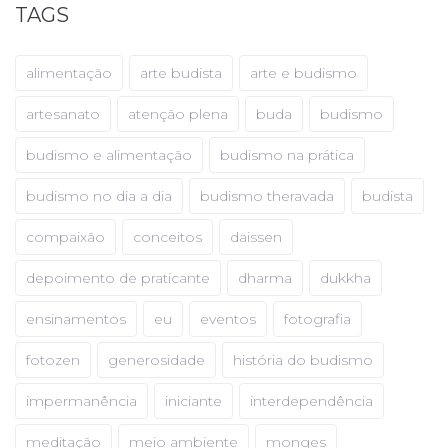
TAGS
alimentação
arte budista
arte e budismo
artesanato
atenção plena
buda
budismo
budismo e alimentação
budismo na prática
budismo no dia a dia
budismo theravada
budista
compaixão
conceitos
daissen
depoimento de praticante
dharma
dukkha
ensinamentos
eu
eventos
fotografia
fotozen
generosidade
história do budismo
impermanência
iniciante
interdependência
meditação
meio ambiente
monges