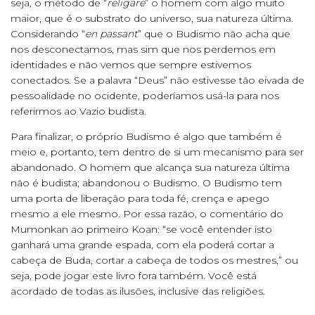
seja, o método de “
religare
” o homem com algo muito
maior, que é o substrato do universo, sua natureza última.
Considerando “
en passant
” que o Budismo não acha que
nos desconectamos, mas sim que nos perdemos em
identidades e não vemos que sempre estivemos
conectados. Se a palavra “Deus” não estivesse tão eivada de
pessoalidade no ocidente, poderíamos usá-la para nos
referirmos ao Vazio budista.
Para finalizar, o próprio Budismo é algo que também é
meio e, portanto, tem dentro de si um mecanismo para ser
abandonado. O homem que alcança sua natureza última
não é budista; abandonou o Budismo. O Budismo tem
uma porta de liberação para toda fé, crença e apego
mesmo a ele mesmo. Por essa razão, o comentário do
Mumonkan ao primeiro Koan: “se você entender isto
ganhará uma grande espada, com ela poderá cortar a
cabeça de Buda, cortar a cabeça de todos os mestres,” ou
seja, pode jogar este livro fora também. Você está
acordado de todas as ilusões, inclusive das religiões.