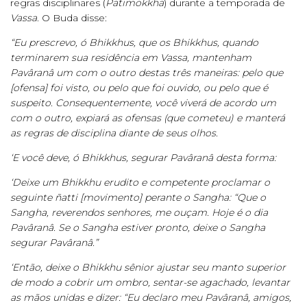
regras disciplinares (
Patimokkha
) durante a temporada de
Vassa
. O Buda disse:
“Eu prescrevo, ó Bhikkhus, que os Bhikkhus, quando
terminarem sua residência em Vassa, mantenham
Pavâranâ um com o outro destas três maneiras: pelo que
[ofensa] foi visto, ou pelo que foi ouvido, ou pelo que é
suspeito. Consequentemente, você viverá de acordo um
com o outro, expiará as ofensas (que cometeu) e manterá
as regras de disciplina diante de seus olhos.
‘E você deve, ó Bhikkhus, segurar Pavâranâ desta forma:
‘Deixe um Bhikkhu erudito e competente proclamar o
seguinte ñatti [movimento] perante o Sangha: “Que o
Sangha, reverendos senhores, me ouçam. Hoje é o dia
Pavâranâ. Se o Sangha estiver pronto, deixe o Sangha
segurar Pavâranâ.”
‘Então, deixe o Bhikkhu sênior ajustar seu manto superior
de modo a cobrir um ombro, sentar-se agachado, levantar
as mãos unidas e dizer: “Eu declaro meu Pavâranâ, amigos,