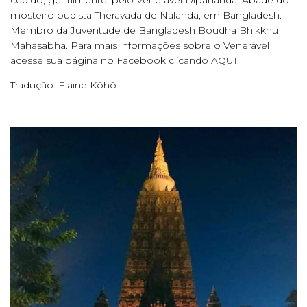
cedido, gentilmente, pelo Venerável Dipananda, Abade do
mosteiro budista Theravada de Nalanda, em Bangladesh.
Membro da Juventude de Bangladesh Boudha Bhikkhu
Mahasabha. Para mais informações sobre o Venerável
acesse sua página no Facebook clicando
AQUI
.
Tradução: Elaine Kôhô.