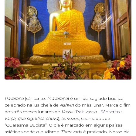
Pavarana
(sânscrito:
Pravāraṇā
) é um dia sagrado budista
celebrado na lua cheia de
Ashvin
do mês lunar. Marca o fim
dos três meses lunares de
Vassa
(
Pali
:
vassa-
Sânscrito
:
varṣa, que significa chuva
), às vezes, chamados de
“Quaresma Budista”. O dia é marcado em alguns países
asiáticos onde o budismo
Theravada
é praticado. Nesse dia,