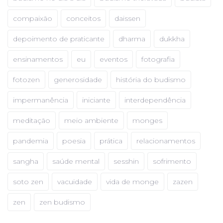
compaixão
conceitos
daissen
depoimento de praticante
dharma
dukkha
ensinamentos
eu
eventos
fotografia
fotozen
generosidade
história do budismo
impermanência
iniciante
interdependência
meditação
meio ambiente
monges
pandemia
poesia
prática
relacionamentos
sangha
saúde mental
sesshin
sofrimento
soto zen
vacuidade
vida de monge
zazen
zen
zen budismo