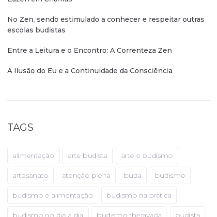
No Zen, sendo estimulado a conhecer e respeitar outras
escolas budistas
Entre a Leitura e o Encontro: A Correnteza Zen
A Ilusão do Eu e a Continuidade da Consciência
TAGS
alimentação
arte budista
arte e budismo
artesanato
atenção plena
buda
budismo
budismo e alimentação
budismo na prática
budismo no dia a dia
budismo theravada
budista