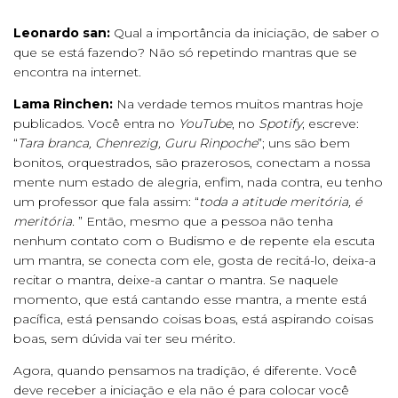
Leonardo san:
Qual a importância da iniciação, de saber o
que se está fazendo? Não só repetindo mantras que se
encontra na internet.
Lama
Rinchen:
Na verdade temos muitos mantras hoje
publicados. Você entra no
YouTube
, no
Spotify
, escreve:
“
Tara branca, Chenrezig, Guru Rinpoche
”; uns são bem
bonitos, orquestrados, são prazerosos, conectam a nossa
mente num estado de alegria, enfim, nada contra, eu tenho
um professor que fala assim: “
toda a atitude meritória, é
meritória.
” Então, mesmo que a pessoa não tenha
nenhum contato com o Budismo e de repente ela escuta
um mantra, se conecta com ele, gosta de recitá-lo, deixa-a
recitar o mantra, deixe-a cantar o mantra. Se naquele
momento, que está cantando esse mantra, a mente está
pacífica, está pensando coisas boas, está aspirando coisas
boas, sem dúvida vai ter seu mérito.
Agora, quando pensamos na tradição, é diferente. Você
deve receber a iniciação e ela não é para colocar você