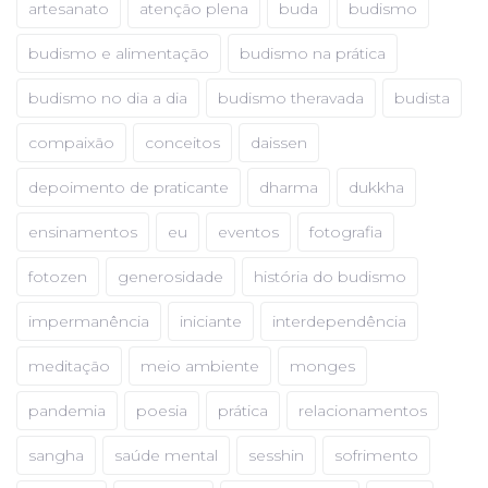
artesanato
atenção plena
buda
budismo
budismo e alimentação
budismo na prática
budismo no dia a dia
budismo theravada
budista
compaixão
conceitos
daissen
depoimento de praticante
dharma
dukkha
ensinamentos
eu
eventos
fotografia
fotozen
generosidade
história do budismo
impermanência
iniciante
interdependência
meditação
meio ambiente
monges
pandemia
poesia
prática
relacionamentos
sangha
saúde mental
sesshin
sofrimento