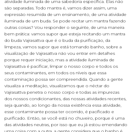
atividade iluminada de uma sabedoria específica. Elas não
são separadas. Todo mantra é, vamos dizer assim, uma
expressão resumida de um ensinamento, de uma atividade
iluminada de um buda. Se pode recitar um mantra fazendo
outras coisas? Vou responder o seguinte, de uma maneira
bem prática: vamos supor que esteja recitando um mantra
do buda Vajrasattva que é o buda da purificação, da
limpeza, vamos supor que está tomando banho, sobre a
visualização de Vajrasattva não vou entrar em detalhes
porque requer iniciação, mas a atividade iluminada de
Vajrasattva é pacificar, limpar o nosso corpo e todos os
seus contaminantes, em todos os níveis que essa
contaminação possa ser compreendida. Quando a gente
visualiza a meditação, visualizamos que o néctar do
Vajrasattva penetra o nosso corpo e todas as impurezas
dos nossos condicionantes, das nossas atividades recentes,
seja quando, ao longo da nossa existência essa atividade,
esse contaminante possa ter ocorrido, é pacificado e
purificado. Então, se você está no chuveiro, porque é uma
das atividades neutras, por isso que eu já estou emendando
uma coisa com a outra, a gente considera que o banho é