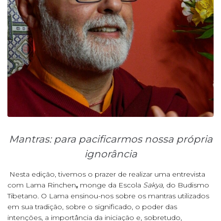
Mantras: para pacificarmos nossa própria
ignorância
Nesta edição, tivemos o prazer de realizar uma entrevista
com Lama Rinchen
,
monge da Escola
Sakya,
do Budismo
Tibetano. O Lama ensinou-nos sobre os mantras utilizados
em sua tradição, sobre o significado, o poder das
intenções, a importância da iniciação e, sobretudo,