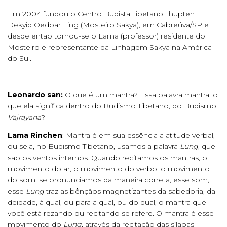
Em 2004 fundou o Centro Budista Tibetano Thupten
Dekyid Öedbar Ling (Mosteiro Sakya), em Cabreúva/SP e
desde então tornou-se o Lama (professor) residente do
Mosteiro e representante da Linhagem Sakya na América
do Sul.
Leonardo san:
O que é um mantra? Essa palavra mantra, o
que ela significa dentro do Budismo Tibetano, do Budismo
Vajrayana
?
Lama Rinchen
: Mantra é em sua essência a atitude verbal,
ou seja, no Budismo Tibetano, usamos a palavra
Lung
, que
são os ventos internos. Quando recitamos os mantras, o
movimento do ar, o movimento do verbo, o movimento
do som, se pronunciamos da maneira correta, esse som,
esse
Lung
traz as bênçãos magnetizantes da sabedoria, da
deidade, à qual, ou para a qual, ou do qual, o mantra que
você está rezando ou recitando se refere. O mantra é esse
movimento do
Lung,
através da recitação das sílabas