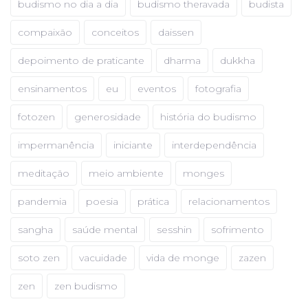
budismo no dia a dia
budismo theravada
budista
compaixão
conceitos
daissen
depoimento de praticante
dharma
dukkha
ensinamentos
eu
eventos
fotografia
fotozen
generosidade
história do budismo
impermanência
iniciante
interdependência
meditação
meio ambiente
monges
pandemia
poesia
prática
relacionamentos
sangha
saúde mental
sesshin
sofrimento
soto zen
vacuidade
vida de monge
zazen
zen
zen budismo