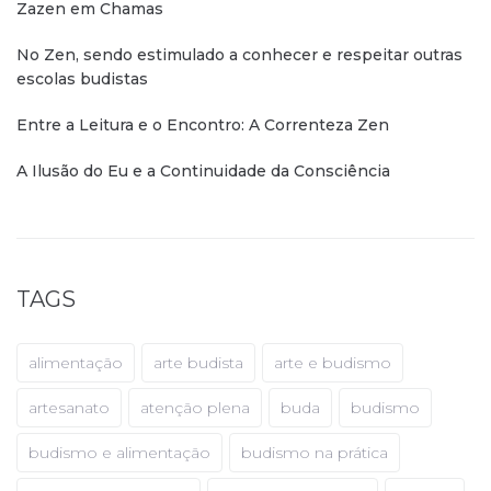
Zazen em Chamas
No Zen, sendo estimulado a conhecer e respeitar outras
escolas budistas
Entre a Leitura e o Encontro: A Correnteza Zen
A Ilusão do Eu e a Continuidade da Consciência
TAGS
alimentação
arte budista
arte e budismo
artesanato
atenção plena
buda
budismo
budismo e alimentação
budismo na prática