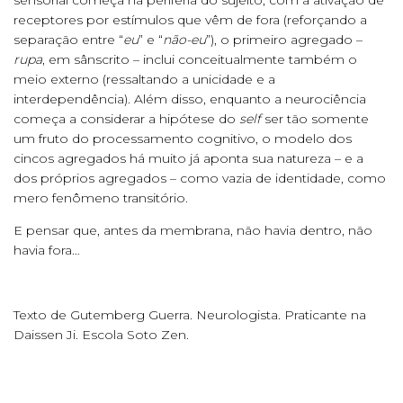
sensorial começa na periferia do sujeito, com a ativação de
receptores por estímulos que vêm de fora (reforçando a
separação entre “
eu
” e “
não-eu
”), o primeiro agregado –
rupa
, em sânscrito – inclui conceitualmente também o
meio externo (ressaltando a unicidade e a
interdependência). Além disso, enquanto a neurociência
começa a considerar a hipótese do
self
ser tão somente
um fruto do processamento cognitivo, o modelo dos
cincos agregados há muito já aponta sua natureza – e a
dos próprios agregados – como vazia de identidade, como
mero fenômeno transitório.
E pensar que, antes da membrana, não havia dentro, não
havia fora…
Texto de Gutemberg Guerra. Neurologista. Praticante na
Daissen Ji. Escola Soto Zen.