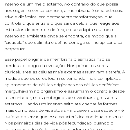
interno de um meio externo. Ao contrário do que possa
nos sugerir o senso comum, a membrana é uma estrutura
ativa e dinâmica, em permanente transformação, que
controla o que entra e o que sai da célula, que reage aos
estímulos de dentro e de fora, e que adapta seu meio
interno ao ambiente onde se encontra, de modo que a
“cidadela” que delimita e define consiga se multiplicar e se
perpetuar.
Esse papel original da membrana plasmática não se
perdeu ao longo da evolução. Nos primeiros seres
pluricelulares, as células mais externas assumiram a tarefa. À
medida que os seres foram se tornando mais complexos,
aglomerados de células originadas das células periféricas
mergulhavam no organismo e assumiam o controle desde
o seu interior, mais protegidos de eventuais agressores
externos. Dando um imenso salto até chegar às formas
mais complexas de vida atuais – inclusive nossa espécie – é
curioso observar que essa característica continua presente.
Nos primeiros dias de vida pós fecundação, quando o
aglomerado de células que se transformará em nosso