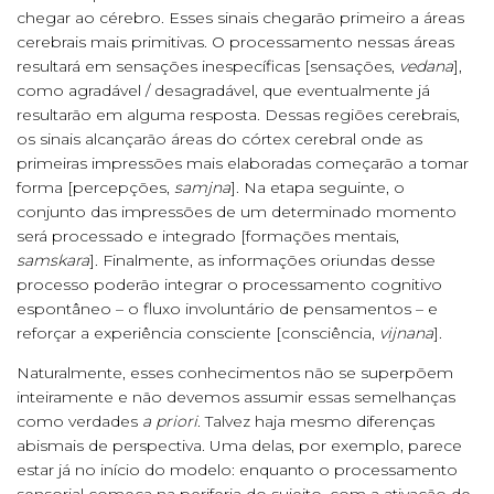
chegar ao cérebro. Esses sinais chegarão primeiro a áreas
cerebrais mais primitivas. O processamento nessas áreas
resultará em sensações inespecíficas [sensações,
vedana
],
como agradável / desagradável, que eventualmente já
resultarão em alguma resposta. Dessas regiões cerebrais,
os sinais alcançarão áreas do córtex cerebral onde as
primeiras impressões mais elaboradas começarão a tomar
forma [percepções,
samjna
]. Na etapa seguinte, o
conjunto das impressões de um determinado momento
será processado e integrado [formações mentais,
samskara
]. Finalmente, as informações oriundas desse
processo poderão integrar o processamento cognitivo
espontâneo – o fluxo involuntário de pensamentos – e
reforçar a experiência consciente [consciência,
vijnana
].
Naturalmente, esses conhecimentos não se superpõem
inteiramente e não devemos assumir essas semelhanças
como verdades
a priori
. Talvez haja mesmo diferenças
abismais de perspectiva. Uma delas, por exemplo, parece
estar já no início do modelo: enquanto o processamento