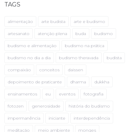
TAGS
alimentação
arte budista
arte e budismo
artesanato
atenção plena
buda
budismo
budismo e alimentação
budismo na prática
budismo no dia a dia
budismo theravada
budista
compaixão
conceitos
daissen
depoimento de praticante
dharma
dukkha
ensinamentos
eu
eventos
fotografia
fotozen
generosidade
história do budismo
impermanência
iniciante
interdependência
meditação
meio ambiente
monges