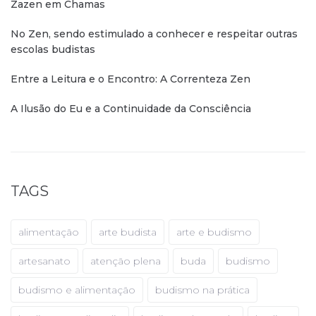
Zazen em Chamas
No Zen, sendo estimulado a conhecer e respeitar outras
escolas budistas
Entre a Leitura e o Encontro: A Correnteza Zen
A Ilusão do Eu e a Continuidade da Consciência
TAGS
alimentação
arte budista
arte e budismo
artesanato
atenção plena
buda
budismo
budismo e alimentação
budismo na prática