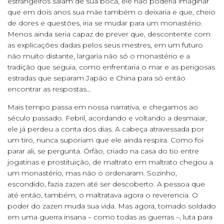
estrangeiros saíam de sua boca, ele não poderia imaginar
que em dois anos sua mãe também o deixaria e que, cheio
de dores e questões, iria se mudar para um monastério.
Menos ainda seria capaz de prever que, descontente com
as explicações dadas pelos seus mestres, em um futuro
não muito distante, largaria não só o monastério e a
tradição que seguia, como enfrentaria o mar e as perigosas
estradas que separam Japão e China para só então
encontrar as respostas…
Mais tempo passa em nossa narrativa, e chegamos ao
século passado. Febril, acordando e voltando a desmaiar,
ele já perdeu a conta dos dias. A cabeça atravessada por
um tiro, nunca suporiam que ele ainda respira. Como foi
parar ali, se pergunta. Órfão, criado na casa do tio entre
jogatinas e prostituição, de maltrato em maltrato chegou a
um monastério, mas não o ordenaram. Sozinho,
escondido, fazia zazen até ser descoberto. A pessoa que
até então, também, o maltratava agora o reverencia. O
poder do zazen muda sua vida. Mas agora, tornado soldado
em uma guerra insana – como todas as guerras –, luta para