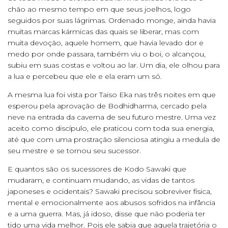
chão ao mesmo tempo em que seus joelhos, logo
seguidos por suas lágrimas. Ordenado monge, ainda havia
muitas marcas kármicas das quais se liberar, mas com
muita devoção, aquele homem, que havia levado dor e
medo por onde passara, também viu o boi, o alcançou,
subiu em suas costas e voltou ao lar. Um dia, ele olhou para
a lua e percebeu que ele e ela eram um só.
A mesma lua foi vista por Taiso Eka nas três noites em que
esperou pela aprovação de Bodhidharma, cercado pela
neve na entrada da caverna de seu futuro mestre. Uma vez
aceito como discípulo, ele praticou com toda sua energia,
até que com uma prostração silenciosa atingiu a medula de
seu mestre e se tornou seu sucessor.
E quantos são os sucessores de Kodo Sawaki que
mudaram, e continuam mudando, as vidas de tantos
japoneses e ocidentais? Sawaki precisou sobreviver física,
mental e emocionalmente aos abusos sofridos na infância
e a uma guerra. Mas, já idoso, disse que não poderia ter
tido uma vida melhor. Pois ele sabia que aquela trajetória o