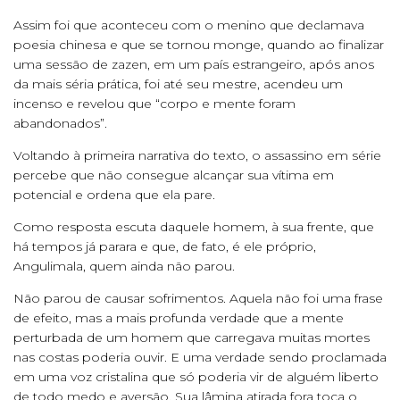
Assim foi que aconteceu com o menino que declamava
poesia chinesa e que se tornou monge, quando ao finalizar
uma sessão de zazen, em um país estrangeiro, após anos
da mais séria prática, foi até seu mestre, acendeu um
incenso e revelou que “corpo e mente foram
abandonados”.
Voltando à primeira narrativa do texto, o assassino em série
percebe que não consegue alcançar sua vítima em
potencial e ordena que ela pare.
Como resposta escuta daquele homem, à sua frente, que
há tempos já parara e que, de fato, é ele próprio,
Angulimala, quem ainda não parou.
Não parou de causar sofrimentos. Aquela não foi uma frase
de efeito, mas a mais profunda verdade que a mente
perturbada de um homem que carregava muitas mortes
nas costas poderia ouvir. E uma verdade sendo proclamada
em uma voz cristalina que só poderia vir de alguém liberto
de todo medo e aversão. Sua lâmina atirada fora toca o