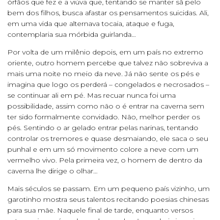
órfãos que fez e a viúva que, tentando se manter sã pelo
bem dos filhos, busca afastar os pensamentos suicidas. Ali,
em uma vida que alternava tocaia, ataque e fuga,
contemplaria sua mórbida guirlanda…
Por volta de um milênio depois, em um país no extremo
oriente, outro homem percebe que talvez não sobreviva a
mais uma noite no meio da neve. Já não sente os pés e
imagina que logo os perderá – congelados e necrosados –
se continuar ali em pé. Mas recuar nunca foi uma
possibilidade, assim como não o é entrar na caverna sem
ter sido formalmente convidado. Não, melhor perder os
pés. Sentindo o ar gelado entrar pelas narinas, tentando
controlar os tremores e quase desmaiando, ele saca o seu
punhal e em um só movimento colore a neve com um
vermelho vivo. Pela primeira vez, o homem de dentro da
caverna lhe dirige o olhar…
Mais séculos se passam. Em um pequeno país vizinho, um
garotinho mostra seus talentos recitando poesias chinesas
para sua mãe. Naquele final de tarde, enquanto versos