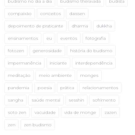
budismo no dia a dia
budismo theravada
budista
compaixão
conceitos
daissen
depoimento de praticante
dharma
dukkha
ensinamentos
eu
eventos
fotografia
fotozen
generosidade
história do budismo
impermanência
iniciante
interdependência
meditação
meio ambiente
monges
pandemia
poesia
prática
relacionamentos
sangha
saúde mental
sesshin
sofrimento
soto zen
vacuidade
vida de monge
zazen
zen
zen budismo