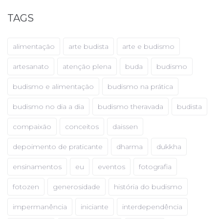
TAGS
alimentação
arte budista
arte e budismo
artesanato
atenção plena
buda
budismo
budismo e alimentação
budismo na prática
budismo no dia a dia
budismo theravada
budista
compaixão
conceitos
daissen
depoimento de praticante
dharma
dukkha
ensinamentos
eu
eventos
fotografia
fotozen
generosidade
história do budismo
impermanência
iniciante
interdependência