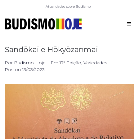
Atualidades sobre Budismo
Sandōkai e Hōkyōzanmai
Por
Budismo Hoje
Em
17ª Edição
,
Variedades
Postou
13/03/2023