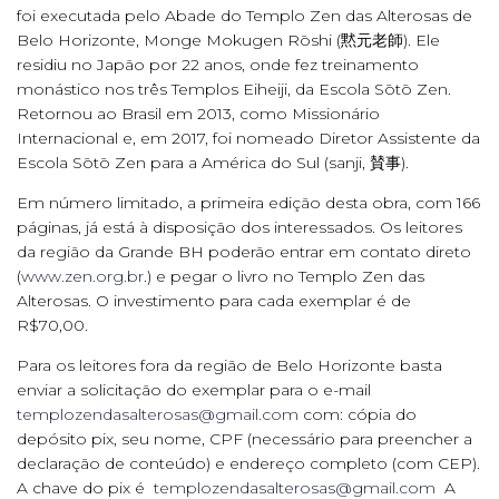
foi executada pelo Abade do Templo Zen das Alterosas de
Belo Horizonte, Monge Mokugen Rōshi (黙元老師). Ele
residiu no Japão por 22 anos, onde fez treinamento
monástico nos três Templos Eiheiji, da Escola Sōtō Zen.
Retornou ao Brasil em 2013, como Missionário
Internacional e, em 2017, foi nomeado Diretor Assistente da
Escola Sōtō Zen para a América do Sul (sanji, 賛事).
Em número limitado, a primeira edição desta obra, com 166
páginas, já está à disposição dos interessados. Os leitores
da região da Grande BH poderão entrar em contato direto
(
www.zen.org.br
.) e pegar o livro no Templo Zen das
Alterosas. O investimento para cada exemplar é de
R$70,00.
Para os leitores fora da região de Belo Horizonte basta
enviar a solicitação do exemplar para o e-mail
templozendasalterosas@gmail.com
com: cópia do
depósito pix, seu nome, CPF (necessário para preencher a
declaração de conteúdo) e endereço completo (com CEP).
A chave do pix é
templozendasalterosas@gmail.com
A