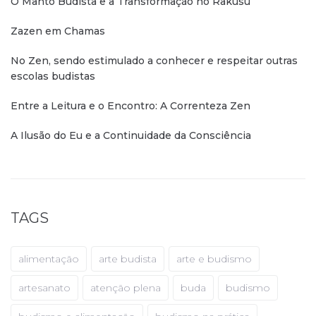
O Manto Budista e a Transformação no Rakusu
Zazen em Chamas
No Zen, sendo estimulado a conhecer e respeitar outras
escolas budistas
Entre a Leitura e o Encontro: A Correnteza Zen
A Ilusão do Eu e a Continuidade da Consciência
TAGS
alimentação
arte budista
arte e budismo
artesanato
atenção plena
buda
budismo