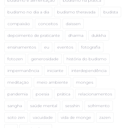
budismo e alimentação
budismo na prática
budismo no dia a dia
budismo theravada
budista
compaixão
conceitos
daissen
depoimento de praticante
dharma
dukkha
ensinamentos
eu
eventos
fotografia
fotozen
generosidade
história do budismo
impermanência
iniciante
interdependência
meditação
meio ambiente
monges
pandemia
poesia
prática
relacionamentos
sangha
saúde mental
sesshin
sofrimento
soto zen
vacuidade
vida de monge
zazen