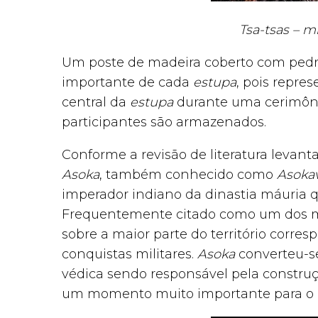
Tsa-tsas – m
Um poste de madeira coberto com pedr
importante de cada
estupa
, pois repres
central da
estupa
durante uma cerimônia
participantes são armazenados.
Conforme a revisão de literatura levant
Asoka
, também conhecido como
Asoka
imperador indiano da dinastia máuria qu
Frequentemente citado como um dos ma
sobre a maior parte do território corres
conquistas militares.
Asoka
converteu-s
védica sendo responsável pela constru
um momento muito importante para 