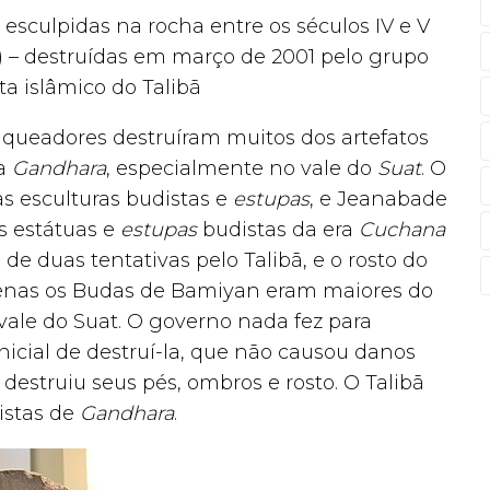
esculpidas na rocha entre os séculos IV e V
g) – destruídas em março de 2001 pelo grupo
a islâmico do Talibã
queadores destruíram muitos dos artefatos
da
Gandhara
, especialmente no vale do
Suat
. O
as esculturas budistas e
estupas
, e Jeanabade
s estátuas e
estupas
budistas da era
Cuchana
e duas tentativas pelo Talibã, e o rosto do
enas os Budas de Bamiyan eram maiores do
vale do Suat. O governo nada fez para
inicial de destruí-la, que não causou danos
struiu seus pés, ombros e rosto. O Talibã
istas de
Gandhara
.