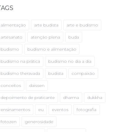
TAGS
alimentação
arte budista
arte e budismo
artesanato
atenção plena
buda
budismo
budismo e alimentação
budismo na prática
budismo no dia a dia
budismo theravada
budista
compaixão
conceitos
daissen
depoimento de praticante
dharma
dukkha
ensinamentos
eu
eventos
fotografia
fotozen
generosidade