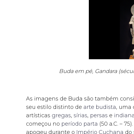
Buda em pé, Gandara (século
As imagens de Buda são também consid
seu estilo distinto de
arte budista
, uma 
artísticas
gregas
,
sírias
,
persas
e
indian
começou no
período parta
(50 a.C. – 75)
apogeu durante o
Império Cuchana
do s