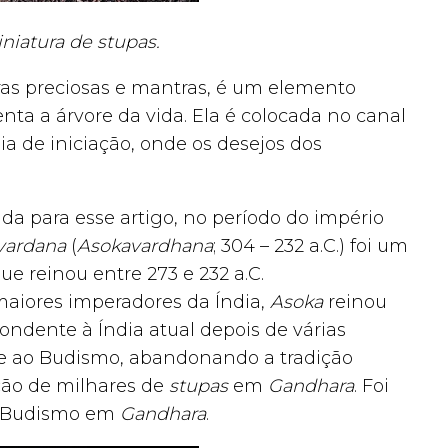
iniatura de stupas.
as preciosas e mantras, é um elemento
enta a árvore da vida. Ela é colocada no canal
 de iniciação, onde os desejos dos
ada para esse artigo, no período do império
vardana
(
Asokavardhana
; 304 – 232 a.C.) foi um
e reinou entre 273 e 232 a.C.
iores imperadores da Índia,
Asoka
reinou
pondente à Índia atual depois de várias
e ao Budismo, abandonando a tradição
ção de milhares de
stupas
em
Gandhara
. Foi
o Budismo em
Gandhara
.