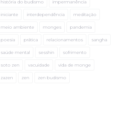
história do budismo
impermanência
iniciante
interdependência
meditação
meio ambiente
monges
pandemia
poesia
prática
relacionamentos
sangha
saúde mental
sesshin
sofrimento
soto zen
vacuidade
vida de monge
zazen
zen
zen budismo