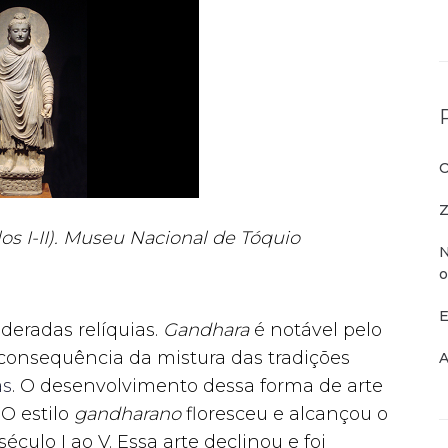
O
Z
s I-II). Museu Nacional de Tóquio
N
o
E
eradas relíquias.
Gandhara
é notável pelo
consequência da mistura das tradições
A
as
. O desenvolvimento dessa forma de arte
. O estilo
gandharano
floresceu e alcançou o
éculo I ao V. Essa arte declinou e foi