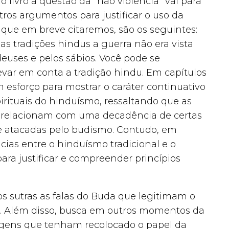
o livro a questão da “não violência” vai para
os argumentos para justificar o uso da
 que em breve citaremos, são os seguintes:
s tradições hindus a guerra não era vista
uses e pelos sábios. Você pode se
var em conta a tradição hindu. Em capítulos
um esforço para mostrar o caráter continuativo
irituais do hinduísmo, ressaltando que as
se relacionam com uma decadência de certas
e atacadas pelo budismo. Contudo, em
cias entre o hinduísmo tradicional e o
ara justificar e compreender princípios
os sutras as falas do Buda que legitimam o
a. Além disso, busca em outros momentos da
nagens que tenham recolocado o papel da