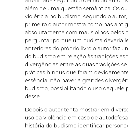
atualidade segundo o delírio do autor. N
além de uma questão semântica. Os outr
violência no budismo, segundo o autor,
primeiro o autor mostra como nas antiga
absolutamente com maus olhos pelos de
perguntar porque um budista deveria le
anteriores do próprio livro o autor faz 
do budismo em relação às tradições esp
divergências entre as duas tradições 
práticas hindus que foram devidament
essência, não haveria grandes divergên
budismo, possibilitando o uso daquele p
desse.
Depois o autor tenta mostrar em divers
uso da violência em caso de autodefes
história do budismo identificar perso