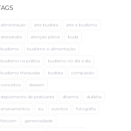
TAGS
alimentação
arte budista
arte e budismo
artesanato
atenção plena
buda
budismo
budismo e alimentação
budismo na prática
budismo no dia a dia
budismo theravada
budista
compaixão
conceitos
daissen
depoimento de praticante
dharma
dukkha
ensinamentos
eu
eventos
fotografia
fotozen
generosidade