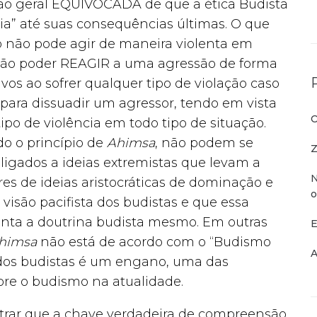
o geral EQUIVOCADA de que a ética Budista
ia” até suas consequências últimas. O que
o não pode agir de maneira violenta em
ão poder REAGIR a uma agressão de forma
vos ao sofrer qualquer tipo de violação caso
a para dissuadir um agressor, tendo em vista
O
ipo de violência em todo tipo de situação.
do o princípio de
Ahimsa
, não podem se
Z
ligados a ideias extremistas que levam a
N
es de ideias aristocráticas de dominação e
o
visão pacifista dos budistas e que essa
nta a doutrina budista mesmo. Em outras
E
himsa
não está de acordo com o “Budismo
A
ta dos budistas é um engano, uma das
bre o budismo na atualidade.
rar que a chave verdadeira de compreensão