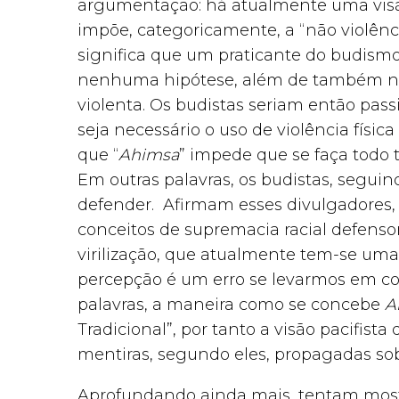
argumentação: há atualmente uma visã
impõe, categoricamente, a “não violênc
significa que um praticante do budism
nenhuma hipótese, além de também n
violenta. Os budistas seriam então passi
seja necessário o uso de violência físic
que “
Ahimsa
” impede que se faça todo t
Em outras palavras, os budistas, seguin
defender. Afirmam esses divulgadores, 
conceitos de supremacia racial defensor
virilização, que atualmente tem-se uma 
percepção é um erro se levarmos em co
palavras, a maneira como se concebe
A
Tradicional”, por tanto a visão pacifis
mentiras, segundo eles, propagadas so
Aprofundando ainda mais, tentam most