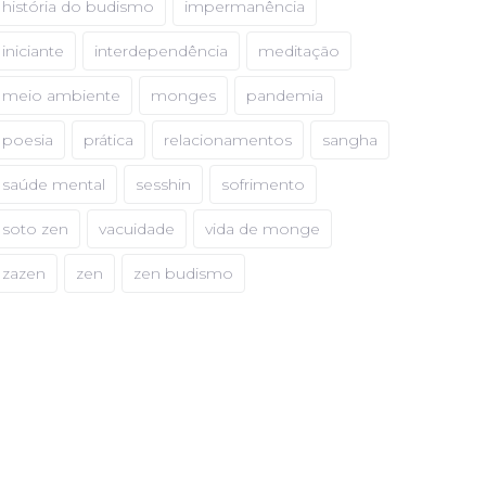
história do budismo
impermanência
iniciante
interdependência
meditação
meio ambiente
monges
pandemia
poesia
prática
relacionamentos
sangha
saúde mental
sesshin
sofrimento
soto zen
vacuidade
vida de monge
zazen
zen
zen budismo