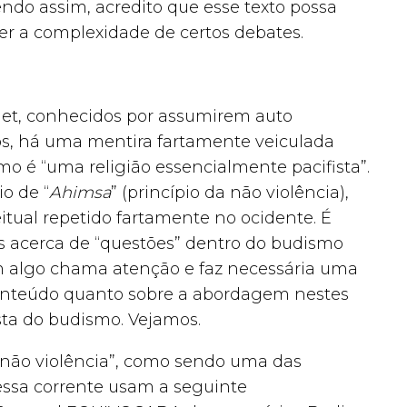
ndo assim, acredito que esse texto possa
er a complexidade de certos debates.
net, conhecidos por assumirem auto
os, há uma mentira fartamente veiculada
mo é “uma religião essencialmente pacifista”.
o de “
Ahimsa
” (princípio da não violência),
tual repetido fartamente no ocidente. É
s acerca de “questões” dentro do budismo
ém algo chama atenção e faz necessária uma
conteúdo quanto sobre a abordagem nestes
sta do budismo. Vejamos.
não violência”, como sendo uma das
essa corrente usam a seguinte