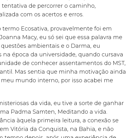
tentativa de percorrer o caminho,
zada com os acertos e erros.
o termo Ecosativa, provavelmente foi em
Joanna Macy, eu só sei que essa palavra me
 questões ambientais e o Darma, eu
is na época da universidade, quando cursava
rtunidade de conhecer assentamentos do MST,
dantil. Mas sentia que minha motivação ainda
o meu mundo interno, por isso acabei me
steriosas da vida, eu tive a sorte de ganhar
Lama Padma Samten, Meditando a vida.
ncia àquela primeira leitura, a conexão se
m Vitória da Conquista, na Bahia, e não
 tempo depois, após uma experiência de