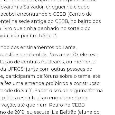
evaram a Salvador, cheguei na cidade
e acabei encontrando o CEBB (Centro de
ntei na sede antiga do CEBB, no bairro dos
 livro que tinha ganhado no sorteio do
u vou ficar por um tempo”.
mando dos ensinamentos do Lama,
estões ambientais. Nos anos 70, ele teve
ação de centrais nucleares, ou melhor, a
r da UFRGS, junto com outras pessoas da
s, participaram de fóruns sobre o tema, até
za fez uma emenda proibindo a construção
rande do Sul
[1]
. Saber disso de alguma forma
 a prática espiritual ao engajamento no
ivação, até que num Retiro no CEBB
 de 2019, eu escutei Lia Beltrão (aluna do