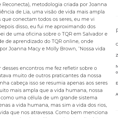
e Reconecta), metodologia criada por Joanna
ência de Lia, uma visão de vida mais ampla
s que conectam todos os seres, eu me vi
Depois disso, eu fui me aproximando dos
ei de uma oficina sobre o TQR em Salvador e
de de aprendizado do TQR online, onde
O
por Joanna Macy e Molly Brown, “Nossa vida
Z
N
r desses encontros me fez refletir sobre o
o
utava muito de outros praticantes da nossa
minha cabeça isso se resumia apenas aos seres
E
ito mais ampla que a vida humana, nossa
A
 como uma célula de um grande sistema
penas a vida humana, mas sim a vida dos rios,
 a vida que nos atravessa. Como bem menciona