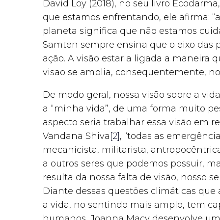
David Loy (2018), no seu livro Ecodarma
que estamos enfrentando, ele afirma: “a
planeta significa que não estamos cui
Samten sempre ensina que o eixo das p
ação. A visão estaria ligada a maneira
visão se amplia, consequentemente, 
De modo geral, nossa visão sobre a vida
a “minha vida”, de uma forma muito pess
aspecto seria trabalhar essa visão em 
Vandana Shiva
[2]
, “todas as emergênc
mecanicista, militarista, antropocêntr
a outros seres que podemos possuir, man
resulta da nossa falta de visão, nosso s
Diante dessas questões climáticas que 
a vida, no sentindo mais amplo, tem ca
humanos, Joanna Macy desenvolve uma