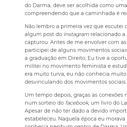
do Darma, deve ser acolhida como uma 
compreendendo que a caminhada é reali
Não lembro a primeira vez que escutei 
algum post do
Instagram
relacionado a 
capturou. Antes de me envolver com as
participei de alguns movimentos socia
a graduação em Direito. Eu tive a opo
militei no movimento feminista e estu
era muito turva, eu não conhecia muit
desvinculando dos movimentos sociais.
Um tempo depois, graças as conexões mi
num sorteio do
facebook
, um livro do 
Apesar de não ter dado a devido importâ
estabeleceu. Naquela época eu morava e
conhecia nenhum centro de Darma. Um