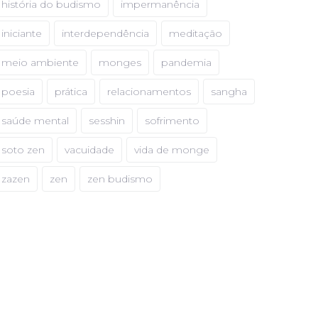
história do budismo
impermanência
iniciante
interdependência
meditação
meio ambiente
monges
pandemia
poesia
prática
relacionamentos
sangha
saúde mental
sesshin
sofrimento
soto zen
vacuidade
vida de monge
zazen
zen
zen budismo