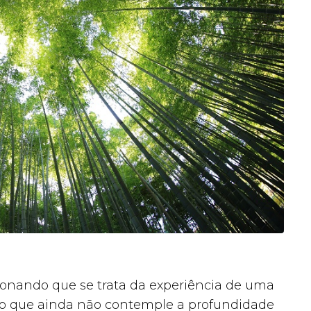
onando que se trata da experiência de uma
ção que ainda não contemple a profundidade