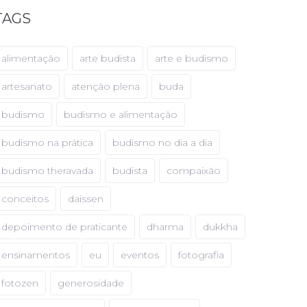
TAGS
alimentação
arte budista
arte e budismo
artesanato
atenção plena
buda
budismo
budismo e alimentação
budismo na prática
budismo no dia a dia
budismo theravada
budista
compaixão
conceitos
daissen
depoimento de praticante
dharma
dukkha
ensinamentos
eu
eventos
fotografia
fotozen
generosidade