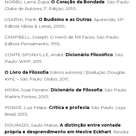
NORBU, Lama Zopa.
O Coração da Bondade
. São Paulo:
Clube de Autores, 1ª. Edição, 2010;
USARSK, Frank.
O Budismo e as Outras
. Aparecida, SP:
Editora Idéias & Letras, 2009;
CAMPBELL, Joseph. O Herói de Mil Faces. São Paulo:
Editora Pensamento, 1995;
COMTE-SPONVILLE, André.
Dicionário Filosófico
. São
Paulo: WMF, 2011;
O Livro da Filosofia
(Vários autores) / [tradução Douglas
Kim]. – São Paulo: Globo, 2011;
MORA, José Ferrater.
Dicionário de Filosofia
. São Paulo:
Martins Fontes, 2001;
PONDÉ, Luiz Felipe.
Crítica e profecia
. São Paulo: Leya
Brasil, 2013;
DOURADO, Saulo Matias.
A distinção entre vontade
própria e desprendimento em Mestre Eckhart
. Revista