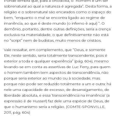
Pondé lembra que, para a ortodoxia, o “homem é um ser
sobrenatural ao qual a natureza é agregada”. Desta forma, a
religião e o sobrenatural são encarados como o espaço do
bem, “enquanto o mal se encontra ligado ao regime de
imanência, ao que é deste mundo (o inferno é aqui) ”. O
demônio, portanto, dentre outras definições, seria a crença
exclusiva na materialidade, o que definitivamente não está
no “script” nem de budistas, muito menos de cristãos.
Vale ressaltar, em complemento, que “Deus, e somente
Ele, neste sentido, seria totalmente transcendente, pois é
exterior a toda e qualquer experiência” (pág. 604), mesmo
levando-se em conta as assertivas de Luc Ferry, para quem
o homem também tem aspectos de transcendência, não
porque seria exterior ao mundo ou à sociedade, mas
porque não pode ser reduzido totalmente a um e outra: há
nele uma capacidade de excesso, de desarraigamento, de
liberdade absoluta, e essa ‘transcendência na imanência’ (a
expressão é de Husserl) faz dele uma espécie de Deus, de
que o humanismo seria a religião. (COMTE-SPONVILLE,
2011, pág. 604)