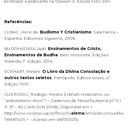
professor e praticante na Daissen Ji. Escola Soto Zen.
Referências:
LUBAC, Henri de.
Budismo Y Cristianismo
. Salamanca –
Espanha: Ediciones Sígueme, 2006;
BUDDHADASA, Ajah.
Ensinamentos de Cristo,
Ensinamentos de Budha
. Belo Horizonte: Edições
Nalanda, 1ª. Edição, 2014;
ECKHART, Mestre.
O Livro da Divina Consolação e
outros textos seletos
. Petrópolis: Editora Vozes, 4ª.
Edição, 1999;
GUERIZOLI, Rodrigo. Mestre Eckhart: misticismo ou
“aristotelismo ético”? – Cadernos de Filosofia Alemã (nº 11 |
P. 57 – 82 | JAN-JUN 2008). Disponível em <
http://
www.revistas.usp.br/filosofia
alema
/article/download/64
788/67405
> – Acesso em 06/09/2015;