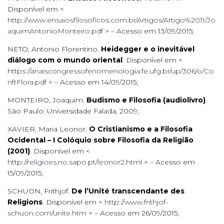
Disponível em <
http://www.ensaiosfilosoficos.com.br/Artigos/Artigo%2011/Jo
aquimAntonioMonteiro.pdf
> – Acesso em 13/09/2015;
NETO, Antonio Florentino.
Heidegger e o inevitável
diálogo com o mundo oriental
. Disponível em <
https://anaiscongressofenomenologia.fe.ufg.br/up/306/o/Co
nftFlora.pdf
> – Acesso em 14/09/2015;
MONTEIRO, Joaquim.
Budismo e Filosofia (audiolivro)
.
São Paulo: Universidade Falada, 2009;
XAVIER, Maria Leonor.
O Cristianismo e a Filosofia
Ocidental – I Colóquio sobre Filosofia da Religião
(2001)
. Disponível em <
http://religioes.no.sapo.pt/leonor2.html
> – Acesso em
15/09/2015;
SCHUON, Frithjof.
De l’Unité transcendante des
Religions
. Disponível em <
http://www.frithjof-
schuon.com/unite.htm
> – Acesso em 26/09/2015;