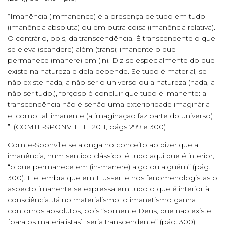
“Imanência (immanence) é a presença de tudo em tudo
(imanência absoluta) ou em outra coisa (imanência relativa).
O contrário, pois, da transcendência. É transcendente o que
se eleva (scandere) além (trans); imanente o que
permanece (manere) em (in). Diz-se especialmente do que
existe na natureza e dela depende. Se tudo é material, se
não existe nada, a não ser o universo ou a natureza (nada, a
não ser tudo!), forçoso é concluir que tudo é imanente: a
transcendência não é senão uma exterioridade imaginária
e, como tal, imanente (a imaginação faz parte do universo)
”. (COMTE-SPONVILLE, 2011, págs 299 e 300)
Comte-Sponville se alonga no conceito ao dizer que a
imanência, num sentido clássico, é tudo aqui que é interior,
“o que permanece em (in-manere) algo ou alguém” (pág.
300). Ele lembra que em Husserl e nos fenomenologistas o
aspecto imanente se expressa em tudo o que é interior à
consciência. Já no materialismo, o imanetismo ganha
contornos absolutos, pois “somente Deus, que não existe
[para os materialistas], seria transcendente” (pág. 300).