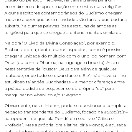
cristão do período medieval, há várias chaves para um
entendimento de aproximação entre estas duas religiões.
Alguns escritores contemporâneos do Budismo chegam
mesmo a dizer que as similaridades são tantas, que bastaria
substituir algumas palavras (das escrituras de ambas as
religiões) para que se chegue a entendimentos similares.
Na obra “O Livro da Divina Consolação”, por exemplo,
Eckhart aborda, dentre outros aspectos, como é possível
chegar à unidade do múltiplo com o uno, do homem com
Deus (ou com o Dharma, na linguagem budista). Assim,
nesta tentativa de “buscar Deus para além de qualquer
realidade, onde tudo se esvai diante d’Ele”, não haveria – no
estudioso tailandês Buddhadasa – a menor diferença entre
a prática budista de esquecer-se do próprio “eu” para
mergulhar no Absoluto e/ou Sagrado.
Obviamente, neste ínterim, pode-se questionar a completa
negação transcendente do Budismo, focado na
autopistis
–
autopoder – de que fala Pondé em seu livro “Crítica e
Profecia”. Mas a própria igreja latina, diria Pondé, é acusada
pela ortodoxia oriental de incentivar, em alguma medida, o