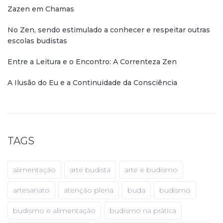
Zazen em Chamas
No Zen, sendo estimulado a conhecer e respeitar outras
escolas budistas
Entre a Leitura e o Encontro: A Correnteza Zen
A Ilusão do Eu e a Continuidade da Consciência
TAGS
alimentação
arte budista
arte e budismo
artesanato
atenção plena
buda
budismo
budismo e alimentação
budismo na prática