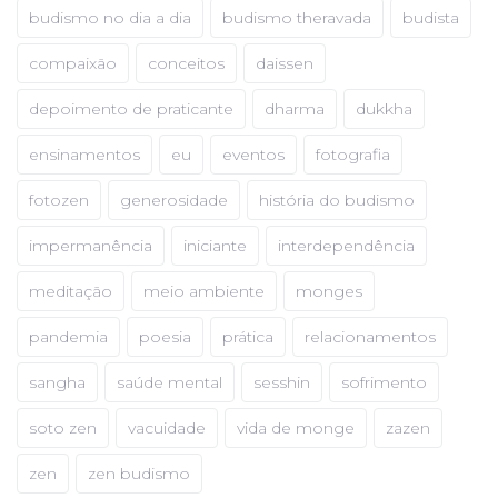
budismo no dia a dia
budismo theravada
budista
compaixão
conceitos
daissen
depoimento de praticante
dharma
dukkha
ensinamentos
eu
eventos
fotografia
fotozen
generosidade
história do budismo
impermanência
iniciante
interdependência
meditação
meio ambiente
monges
pandemia
poesia
prática
relacionamentos
sangha
saúde mental
sesshin
sofrimento
soto zen
vacuidade
vida de monge
zazen
zen
zen budismo