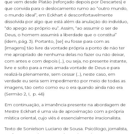
que vem desde Platão (reforçado depois por Descartes) e
que convida para o deslocamento rumo ao “outro mundo,
o mundo ideal”, em Eckhart é desconfortavelmente
dissolvida por algo que está além da anulação do indivíduo,
“do apego ao próprio eu”. Assim, “ao assumir o ser de
Deus, o homem assumirá a liberdade que o constitui”
(idem, pág. 3). Portanto, [se] eu fosse para com as
[imagens] tão livre da vontade própria a ponto de não ter
me apropriado de nenhuma delas no fazer ou não deixar,
com antes e com depois (…), ou seja, no presente instante,
livre e solto para a mais amada vontade de Deus e para
realizá-la plenamente, sem cessar (…), neste caso, em
verdade eu seria sem impedimento por meio de todas as
imagens, tão certo como eu o era quando ainda não era
(Sermão 2, I, p. 46)
Em continuação, a imanência presente na abordagem de
Mestre Eckhart é uma via de aproximação com a própria
mística oriental, cujo viés é essencialmente irracionalista.
Texto de Sonielson Luciano de Sousa. Psicólogo, jornalista,