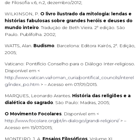
de Filosofia v.6, n.2, dezembro/2012;
WILKINSON, P.
O livro ilustrado da mitologia: lendas e
histórias fabulosas sobre grandes heróis e deuses do
mundo inteiro
. Tradução de Beth Vieira. 2ª edição. São
Paulo. Publifolha. 2002;
WATTS, Alan.
Budismo
. Barcelona: Editora Kairós, 2ª. Edição,
2005;
Vaticano: Pontifício Conselho para o Diálogo Inter-religioso.
Disponível em <
http://www.vatican.va/roman_curia/pontifical_councils/interel
g/index_po.htm
> – Acesso em 07/09/2015.
MARQUES, Leonardo Arantes.
História das religiões e a
dialética do sagrado
. São Paulo: Madras, 2005;
O Movimento Focolares
. Disponível em <
http://www.focolare.org/pt/in-dialogo/grandi-religioni/
> –
Acesso em 15/07/2015;
MONTEIRO, J. A.
Ensaios Filosóficos
, Volume XI.