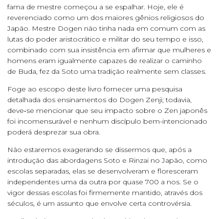
fama de mestre começou a se espalhar. Hoje, ele é
reverenciado como um dos maiores gênios religiosos do
Japão. Mestre Dogen não tinha nada em comum com as
lutas do poder aristocrático e militar do seu tempo e isso,
combinado com sua insistência em afirmar que mulheres e
homens eram igualmente capazes de realizar o caminho
de Buda, fez da Soto uma tradição realmente sem classes.
Foge ao escopo deste livro fornecer uma pesquisa
detalhada dos ensinamentos do Dogen Zenji; todavia,
deve‑se mencionar que seu impacto sobre o Zen japonês
foi incomensurável e nenhum discípulo bem-intencionado
poderá desprezar sua obra.
Não estaremos exagerando se dissermos que, após a
introdução das abordagens Soto e Rinzai no Japão, como
escolas separadas, elas se desenvolveram e floresceram
independentes uma da outra por quase 700 a nos. Se o
vigor dessas escolas foi firmemente mantido, através dos
séculos, é um assunto que envolve certa controvérsia.