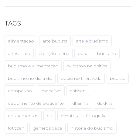
TAGS
alimentação
arte budista
arte e budismo
artesanato
atenção plena
buda
budismo
budismo e alimentação
budismo na prática
budismo no dia a dia
budismo theravada
budista
compaixão
conceitos
daissen
depoimento de praticante
dharma
dukkha
ensinamentos
eu
eventos
fotografia
fotozen
generosidade
história do budismo