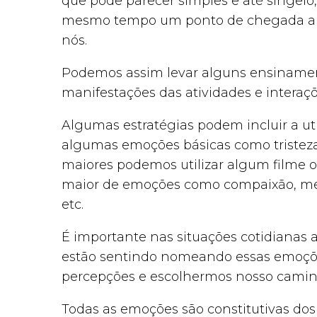
que pode parecer simples e até singelo
mesmo tempo um ponto de chegada a um
nós.
Podemos assim levar alguns ensinament
manifestações das atividades e interaçõe
Algumas estratégias podem incluir a util
algumas emoções básicas como tristeza, 
maiores podemos utilizar algum filme 
maior de emoções como compaixão, mela
etc.
É importante nas situações cotidianas
estão sentindo nomeando essas emoç
percepções e escolhermos nosso camin
Todas as emoções são constitutivas do