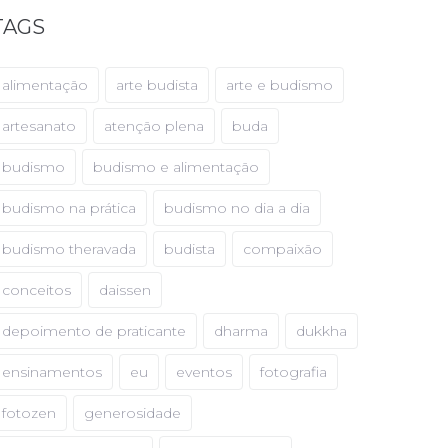
TAGS
alimentação
arte budista
arte e budismo
artesanato
atenção plena
buda
budismo
budismo e alimentação
budismo na prática
budismo no dia a dia
budismo theravada
budista
compaixão
conceitos
daissen
depoimento de praticante
dharma
dukkha
ensinamentos
eu
eventos
fotografia
fotozen
generosidade