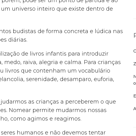
, porém, pode ser um ponto de partida e ao
 universo inteiro que existe dentro de
os budistas de forma concreta e lúdica nas
s diárias.
O
ização de livros infantis para introduzir
medo, raiva, alegria e calma. Para crianças
Z
ou livros que contenham um vocabulário
N
ncolia, serenidade, desamparo, euforia,
o
E
 ajudarmos as crianças a perceberem o que
A
ões. Nomear permite mudarmos nossas
ho, como agimos e reagimos.
s seres humanos e não devemos tentar