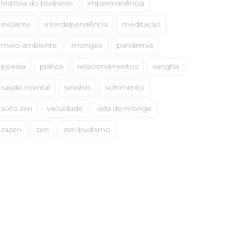
história do budismo
impermanência
iniciante
interdependência
meditação
meio ambiente
monges
pandemia
poesia
prática
relacionamentos
sangha
saúde mental
sesshin
sofrimento
soto zen
vacuidade
vida de monge
zazen
zen
zen budismo