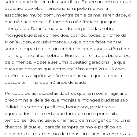
sobre o que ele teria de específico. Fiquei surpreso porque
esperava que elas mencionariam, pelo menos, a
associação muito comum entre zen e calma, serenidade, o
que não aconteceu. E também não fizeram qualquer
menção ao Dalai Lama quando perguntadas sobre
monges budistas conhecidos, citando, todas, o nome da
Monja Coen, exclusivamente. O que pode fazer pensar
sobre o impacto que a internet e as redes sociais têm tido
no imaginário atual sobre o Budismo – entre os brasileiros,
pelo menos. Poderia ser uma questão geracional, já que
duas das pessoas que entrevistei têm entre 20 e 25 anos;
porém, essa hipótese não se confirma já que a terceira
pessoa tem mais de 40 anos de idade.
Percebo pelas respostas das três que, em seu imaginário,
predomina a ideia de que monjas e monges budistas são
indivíduos sempre pacíficos, bondosos, pacientes e
equilibrados – mito este que também nutri por muito
tempo, sendo, inclusive, chamado de “monge” como uma
chacota, já que eu parecia sempre calmo e pacifico ao
olhar dos outros, mesmo de meus familiares. As respostas