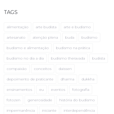
TAGS
alimentação
arte budista
arte e budismo
artesanato
atenção plena
buda
budismo
budismo e alimentação
budismo na prática
budismo no dia a dia
budismo theravada
budista
compaixão
conceitos
daissen
depoimento de praticante
dharma
dukkha
ensinamentos
eu
eventos
fotografia
fotozen
generosidade
história do budismo
impermanência
iniciante
interdependência