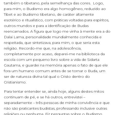
também o tibetano, pela semelhança das cores. Logo,
para mim, o Budismo era algo homogêneo, reduzido ao
Tibet e ao Budismo tibetano, de caráter altamente
esotérico e ritualístico, com práticas voltadas para espíritos,
outros mundos e para a identificação de Budas
reencarnados. A figura que logo me vinha à mente era a do
Dalai Lama, personalidade mundialmente conhecida e
respeitada, que sintetizava, para mim, o que seria esta
religião. Recordo-me que, na adolescência,
completamente por acaso, deparei-me na biblioteca da
escola com um pequeno livro sobre a vida de Sidarta
Gautama, e guardei na memória apenas o fato de que ele
fora um humano comum antes de se tornar o Buda, um
ser de natureza divina tal qual o Cristo dentro do
Cristianismo.
Para tentar entender se, ainda hoje, alguns destes mitos
continuam de pé, e se há outros, entrevistei –
separadamente – três pessoas de minha convivência e que
não são praticantes budistas, professando inclusive outras
religiões ou nenhuma. Fiz perguntas sobre o Budismo