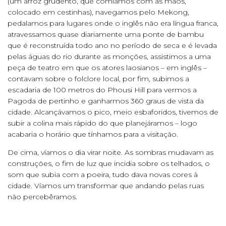
(um arroz grudento, que comíamos com as mãos,
colocado em cestinhas), navegamos pelo Mekong,
pedalamos para lugares onde o inglês não era língua franca,
atravessamos quase diariamente uma ponte de bambu
que é reconstruída todo ano no período de seca e é levada
pelas águas do rio durante as monções, assistimos a uma
peça de teatro em que os atores laosianos – em inglês –
contavam sobre o folclore local, por fim, subimos a
escadaria de 100 metros do Phousi Hill para vermos a
Pagoda de pertinho e ganharmos 360 graus de vista da
cidade. Alcançávamos o pico, meio esbaforidos, tivemos de
subir a colina mais rápido do que planejáramos – logo
acabaria o horário que tínhamos para a visitação.
De cima, víamos o dia virar noite. As sombras mudavam as
construções, o fim de luz que incidia sobre os telhados, o
som que subia com a poeira, tudo dava novas cores à
cidade. Víamos um transformar que andando pelas ruas
não percebêramos.