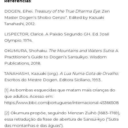
Referências
:
DOGEN, Eihei.
Treasury of the True Dharma Eye
: Zen
Master Dogen’s Shobo Genzo”. Edited by Kazuaki
Tanahashi, 2012.
LISPECTOR, Clarice. A Paixão Segundo GH. Ed. José
Olympio. 1974.
OKUMURA, Shohaku.
The Mountains and Waters Sutra
: A
Practitioner’s Guide to Dogen’s Sansuikyo. Wisdom
Publications, 2018.
TANAHASHI, Kazuaki (org.).
A Lua Numa Gota de Orvalho:
Escritos do Mestre Dogen. Editora Siciliano, 1993.
[1]
As bombas esquecidas que matam mais crianças do
que adultos. Acesso em:
https://www.bbc.com/portuguese/internacional-45366508
[2]
Okumura propõe, seguindo Menzan Zuihō (1683–1769),
essa retradução da frase de abertura de Sansui-kyo (“Sutra
das montanhas e das águas”).