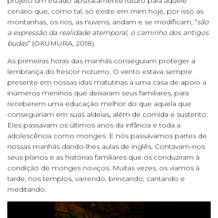
projeto um estado abstratamente futuro para aquele
cenário que, como tal, só existe em mim hoje, por isso as
montanhas, os rios, as nuvens, andam e se modificam, “
são
a expressão da realidade atemporal, o caminho dos antigos
budas
” (OKUMURA, 2018).
As primeiras horas das manhãs conseguiam proteger a
lembrança do frescor noturno. O vento estava sempre
presente em nossas idas matutinas a uma casa de apoio a
inúmeros meninos que deixaram seus familiares, para
receberem uma educação melhor do que aquela que
conseguiriam em suas aldeias, além de comida e sustento.
Eles passavam os últimos anos da infância e toda a
adolescência como monges. E nós passávamos partes de
nossas manhãs dando-lhes aulas de inglês. Contavam-nos
seus planos e as histórias familiares que os conduziram à
condição de monges noviços. Muitas vezes, os víamos à
tarde, nos templos, varrendo, brincando, cantando e
meditando.