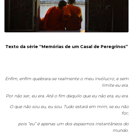
Texto da série “Memórias de um Casal de Peregrinos”
Enfim, enfim quebrara-se realmente o meu invólucro, e sem
limite eu era.
Por não ser, eu era. Até o fim daquilo que eu não era, eu era.
O que não sou eu, eu sou. Tudo estará em mim, se eu não
for;
pois “eu” é apenas um dos espasmos instantâneos do
mundo.