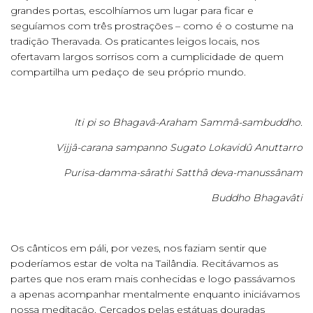
grandes portas, escolhíamos um lugar para ficar e
seguíamos com três prostrações – como é o costume na
tradição Theravada. Os praticantes leigos locais, nos
ofertavam largos sorrisos com a cumplicidade de quem
compartilha um pedaço de seu próprio mundo.
Iti pi so Bhagavâ-Araham Sammâ-sambuddho.
Vijjâ-carana sampanno Sugato Lokavidû Anuttarro
Purisa-damma-sârathi Satthâ deva-manussânam
Buddho Bhagavâti
Os cânticos em páli, por vezes, nos faziam sentir que
poderíamos estar de volta na Tailândia. Recitávamos as
partes que nos eram mais conhecidas e logo passávamos
a apenas acompanhar mentalmente enquanto iniciávamos
nossa meditação. Cercados pelas estátuas douradas