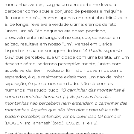
montanhas verdes, surgiria um aeroporto me levou a
perceber como aquele conjunto de pessoas e máquina,
flutuando no céu, éramos apenas um pontinho. Minúsculo.
E, de longe, revelava a verdade última: éramos de fato,
juntos, um só. Tão pequeno era nosso pontinho,
provavelmente indistinguível no céu, que, conosco, em
adição, resultava em nosso “um”. Pensei em Clarice
Lispector e sua personagem do livro “
A Paixão segundo
G.H.
” que percebeu sua unicidade com uma barata. Em um
desastre aéreo, seríamos perceptivelmente, juntos com
aquele verde. Sem invólucro. Em não nos vermos como
separados, é que realmente existíamos. Em não delimitar
separação, é que somos com tudo. Não só com os
humanos, mas tudo, tudo.
“O caminhar das montanhas é
como o caminhar humano. […]. As pessoas fora das
montanhas não percebem nem entendem o caminhar das
montanhas. Aqueles que não têm olhos para vê-las não
podem perceber, entender, ver ou ouvir isso tal como é
”
(DOGEN. In: Tanahashi (org.), 1993. p. 111 e 112).
Escrutinando aquelas montanhas, pousávamos.