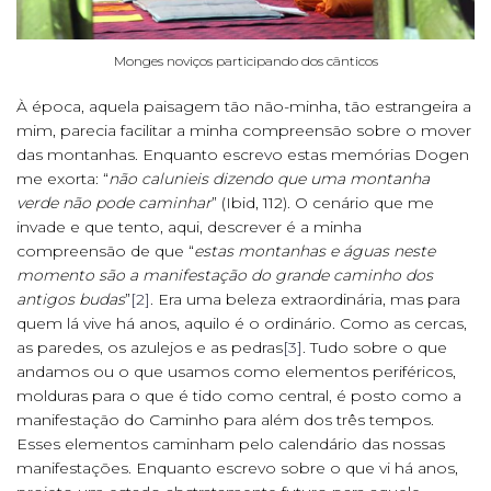
Monges noviços participando dos cânticos
À época, aquela paisagem tão não-minha, tão estrangeira a
mim, parecia facilitar a minha compreensão sobre o mover
das montanhas. Enquanto escrevo estas memórias Dogen
me exorta: “
não calunieis dizendo que uma montanha
verde não pode caminhar
” (Ibid, 112). O cenário que me
invade e que tento, aqui, descrever é a minha
compreensão de que “
estas montanhas e águas neste
momento são a manifestação do grande caminho dos
antigos budas
”
[2]
. Era uma beleza extraordinária, mas para
quem lá vive há anos, aquilo é o ordinário. Como as cercas,
as paredes, os azulejos e as pedras
[3]
. Tudo sobre o que
andamos ou o que usamos como elementos periféricos,
molduras para o que é tido como central, é posto como a
manifestação do Caminho para além dos três tempos.
Esses elementos caminham pelo calendário das nossas
manifestações. Enquanto escrevo sobre o que vi há anos,