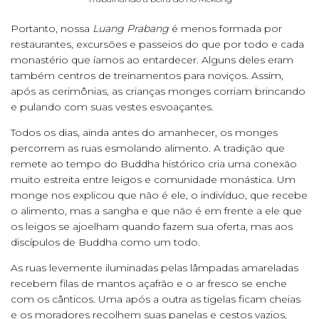
Portanto, nossa
Luang Prabang
é menos formada por
restaurantes, excursões e passeios do que por todo e cada
monastério que íamos ao entardecer. Alguns deles eram
também centros de treinamentos para noviços. Assim,
após as cerimônias, as crianças monges corriam brincando
e pulando com suas vestes esvoaçantes.
Todos os dias, ainda antes do amanhecer, os monges
percorrem as ruas esmolando alimento. A tradição que
remete ao tempo do Buddha histórico cria uma conexão
muito estreita entre leigos e comunidade monástica. Um
monge nos explicou que não é ele, o indivíduo, que recebe
o alimento, mas a sangha e que não é em frente a ele que
os leigos se ajoelham quando fazem sua oferta, mas aos
discípulos de Buddha como um todo.
As ruas levemente iluminadas pelas lâmpadas amareladas
recebem filas de mantos açafrão e o ar fresco se enche
com os cânticos. Uma após a outra as tigelas ficam cheias
e os moradores recolhem suas panelas e cestos vazios,