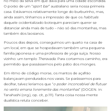
no meio da selva em que dava para uma cidade escondida.
O porão de um “
sport bar
” australiano seria nossa primeira
casa. Estávamos relativamente longe do burburinho, mas,
ainda assim, tínhamos a impressão de que os
habitués
daquele ocidentalizado botequim pareciam querer se
distanciar ainda mais de tudo – não só das montanhas, mas
também dos laosianos.
Poucos dias depois, conseguimos um quarto na casa de
um local, em que se hospedavam também uma pequena
família japonesa e uma professora de yoga suíça. Nosso
vizinho: um templo
Theravada
. Para cortarmos caminho, era
permitido que passássemos pelo pátio dos monges.
Em ritmo de código morse, os mantos de açafrão
balançavam pendurados nos varais. Se parássemos para
decifrar, talvez leríamos que “
o poder inconcebível de flutuar
no vento emana livremente das montanhas
” (DOGEN. In:
Tanahashi (org.), op. cit., p.111). Tanta coisa nossa mente
dualística reluta conceber.