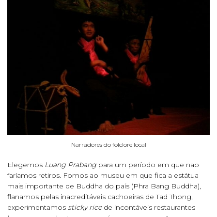
Narradores do folclore local
Elegemos
Luang Prabang
para um período em que não
faríamos retiros. Fomos ao museu em que fica a estátua
mais importante de Buddha do país (Phra Bang Buddha),
flanamos pelas inacreditáveis cachoeiras de Tad Thong,
experimentamos
sticky rice
de incontáveis restaurantes