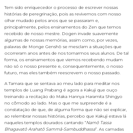
Tem sido enriquecedor o processo de escrever nossas
histórias de peregrinação, pois as revivemos com nosso
olhar mudado pelos anos que se passaram e,
principalmente, pelos ensinamentos do Zen que temos
recebido de nosso mestre. Dogen invade suavemente
algumas de nossas memórias, assim como, por vezes,
palavras de Monge Genshō se mesclam a situações que
ocorreram anos antes de nos tornarmos seus alunos. De tal
forma, os ensinamentos que viemos recebendo mudam
não só o nosso presente e, consequentemente, o nosso
futuro, mas eles também reescrevem o nosso passado.
A Tamara que se sentava ao meu lado para meditar nos
templos de Luang Prabang é agora a Kakuji que ouço
treinando a recitação do Maka Hannya Haramita Shingyo
no cômodo ao lado. Mas o que me surpreende é a
constatação de que, de alguma forma que não sei explicar,
ao relembrar nossas histórias, percebo que Kakuji estava lá
naqueles templos dourados cantando “
Namô Tassa
Bhagavatô Arahatô Sammâ-Sambuddhassa
”. As camadas