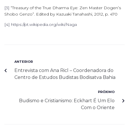
[3]
“Treasury of the True Dharma Eye: Zen Master Dogen’s
Shobo Genzo”. Edited by Kazuaki Tanahashi, 2012, p. 470
[4]
https://pt.wikipedia.org/wiki/Naga
ANTERIOR
Entrevista com Ana Ricl – Coordenadora do
Centro de Estudos Budistas Bodisatva Bahia
PRÓXIMO
Budismo e Cristianismo: Eckhart É Um Elo
Com o Oriente