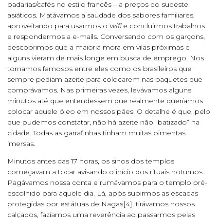
padarias/cafés no estilo francês – a preços do sudeste
asiáticos. Matávamos a saudade dos sabores familiares,
aproveitando para usarmos o
wifi
e concluirmos trabalhos
e respondermos a e-mails. Conversando com os garçons,
descobrimos que a maioria mora em vilas próximas e
alguns vieram de mais longe em busca de emprego. Nos
tornamos famosos entre eles como os brasileiros que
sempre pediam azeite para colocarem nas baquetes que
comprávamos. Nas primeiras vezes, levávamos alguns
minutos até que entendessem que realmente queríamos
colocar aquele óleo em nossos pães. O detalhe é que, pelo
que pudemos constatar, não há azeite não “batizado” na
cidade. Todas as garrafinhas tinham muitas pimentas
imersas.
Minutos antes das 17 horas, os sinos dos templos
começavam a tocar avisando o início dos rituais noturnos.
Pagávamos nossa conta e rumávamos para o templo pré-
escolhido para aquele dia. Lá, após subirmos as escadas
protegidas por estátuas de Nagas
[4]
, tirávamos nossos
calçados, fazíamos uma reverência ao passarmos pelas