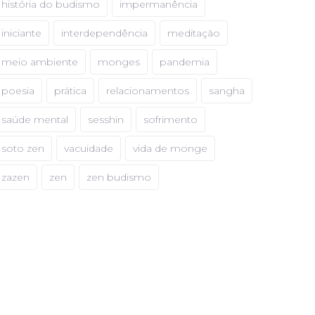
história do budismo
impermanência
iniciante
interdependência
meditação
meio ambiente
monges
pandemia
poesia
prática
relacionamentos
sangha
saúde mental
sesshin
sofrimento
soto zen
vacuidade
vida de monge
zazen
zen
zen budismo