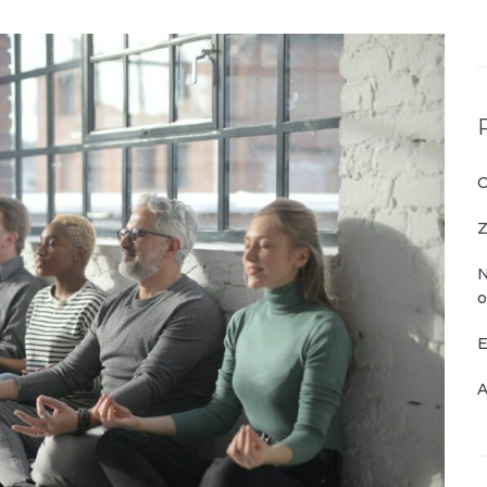
O
Z
N
o
E
A