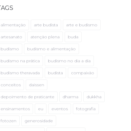
TAGS
alimentação
arte budista
arte e budismo
artesanato
atenção plena
buda
budismo
budismo e alimentação
budismo na prática
budismo no dia a dia
budismo theravada
budista
compaixão
conceitos
daissen
depoimento de praticante
dharma
dukkha
ensinamentos
eu
eventos
fotografia
fotozen
generosidade