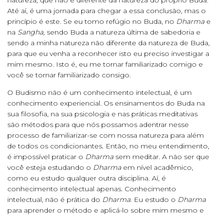
natureza, que não é diferente da natureza do próprio Buda.
Até aí, é uma jornada para chegar a essa conclusão, mas o
princípio é este. Se eu tomo refúgio no Buda, no
Dharma
e
na
Sangha
, sendo Buda a natureza última de sabedoria e
sendo a minha natureza não diferente da natureza de Buda,
para que eu venha a reconhecer isto eu preciso investigar a
mim mesmo. Isto é, eu me tornar familiarizado comigo e
você se tornar familiarizado consigo.
O Budismo não é um conhecimento intelectual, é um
conhecimento experiencial. Os ensinamentos do Buda na
sua filosofia, na sua psicologia e nas práticas meditativas
são métodos para que nós possamos adentrar nesse
processo de familiarizar-se com nossa natureza para além
de todos os condicionantes. Então, no meu entendimento,
é impossível praticar o
Dharma
sem meditar. A não ser que
você esteja estudando o
Dharma
em nível acadêmico,
como eu estudo qualquer outra disciplina. Aí, é
conhecimento intelectual apenas. Conhecimento
intelectual, não é prática do
Dharma
. Eu estudo o
Dharma
para aprender o método e aplicá-lo sobre mim mesmo e