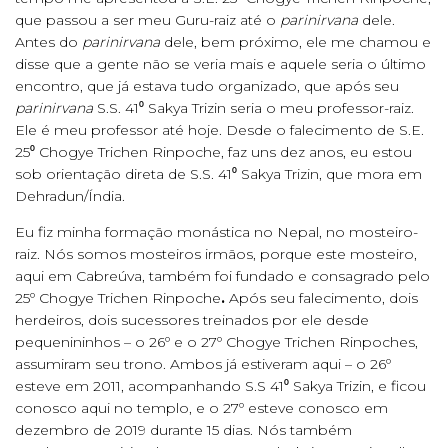
que passou a ser meu Guru-raiz até o
parinirvana
dele.
Antes do
parinirvana
dele, bem próximo, ele me chamou e
disse que a gente não se veria mais e aquele seria o último
encontro, que já estava tudo organizado, que após seu
parinirvana
S.S. 41⁰ Sakya Trizin seria o meu professor-raiz.
Ele é meu professor até hoje. Desde o falecimento de S.E.
25⁰ Chogye Trichen Rinpoche, faz uns dez anos, eu estou
sob orientação direta de S.S. 41⁰ Sakya Trizin, que mora em
Dehradun/Índia.
Eu fiz minha formação monástica no Nepal, no mosteiro-
raiz. Nós somos mosteiros irmãos, porque este mosteiro,
aqui em Cabreúva, também foi fundado e consagrado pelo
25º Chogye Trichen Rinpoche
.
Após seu falecimento, dois
herdeiros, dois sucessores treinados por ele desde
pequenininhos – o 26º e o 27º Chogye Trichen Rinpoches,
assumiram seu trono. Ambos já estiveram aqui – o 26º
esteve em 2011, acompanhando S.S 41⁰ Sakya Trizin, e ficou
conosco aqui no templo, e o 27º esteve conosco em
dezembro de 2019 durante 15 dias. Nós também