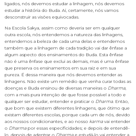
ligados, nós devemos estudar a linhagem, nós devemos
estudar a história do Buda. Aí, certamente, nós vamos
desconstruir as visões equivocadas.
Na Escola Sakya, assim como deveria ser em qualquer
outra escola, nós entendemos a natureza das linhagens,
entendemos a beleza de cada uma delas e entendemos
também que a linhagem de cada tradição vai dar ênfase a
algum aspecto dos ensinamentos do Buda. Esta ênfase
não é uma ênfase que exclui as demais, mas é uma ênfase
que preserva os ensinamentos em sua raiz e em sua
pureza. É dessa maneira que nós devemos entender as
linhagens. Não existe um remédio que venha curar todas as
doenças e Buda ensinou de diversas maneiras o
Dharma
,
com a mais pura intenção de que fosse possível a todo e
qualquer ser estudar, entender e praticar o
Dharma
. Então,
que bom que existem diferentes linhagens, que ótimo que
existam diferentes escolas, porque cada um de nós, devido
aos nossos condicionantes, e ao nosso
karma
vai entender
o
Dharma
por essas especificidades; e depois de entendê-
lo, depois de adentrar o
Dharma
e estudá-lo vai entender a