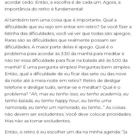
acordar cedo. Então, a escolha é de cada um. Agora, a
importância do retiro é fundamental!
Aí também tem uma coisa que é importante. Qual a
dificuldade que eu vejo em entrar em retiro? Se você fizer a
listinha das dificuldades, você vai ver que todas são apegos.
Raras são as dificuldades que realmente possam ser
dificuldades. A maior parte delas é apego. Qual é o
problema para acordar às 3:30 da manhã para meditar e
não ter essa dificuldade para ficar na balada até às 5:00 da
manhã? É uma pergunta simples! Perguntas bem simples.
Então, qual a dificuldade de eu ficar das sete ou das nove
da noite até à meia-noite em retiro? Retiro de desligar
telefone e desligar tudo, sentar-se e meditar? Qual é o
problema? “
Ah, mas eu tenho isso, eu tenho academia, eu
tenho balada, eu tenho happy hour, eu tenho uma
namorada, eu tenho um namorado, eu tenho…
” As coisas
não devem ser excludentes. Você deve colocar prioridades.
Mas não as tornar excludentes.
Então, o retiro é eu escolher um dia na minha agenda: “(a