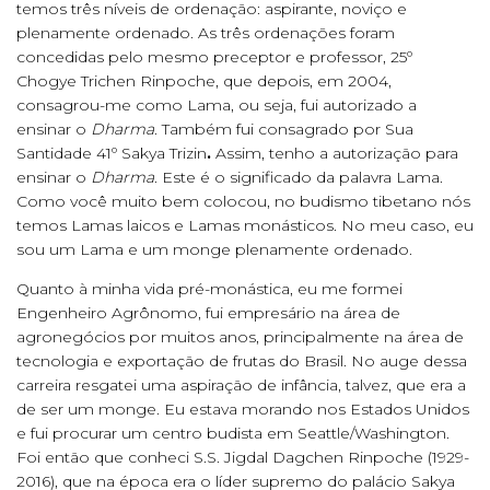
temos três níveis de ordenação: aspirante, noviço e
plenamente ordenado. As três ordenações foram
concedidas pelo mesmo preceptor e professor, 25º
Chogye Trichen Rinpoche, que depois, em 2004,
consagrou-me como Lama, ou seja, fui autorizado a
ensinar o
Dharma
. Também fui consagrado por Sua
Santidade 41º Sakya Trizin
.
Assim, tenho a autorização para
ensinar o
Dharma
. Este é o significado da palavra Lama.
Como você muito bem colocou, no budismo tibetano nós
temos Lamas laicos e Lamas monásticos. No meu caso, eu
sou um Lama e um monge plenamente ordenado.
Quanto à minha vida pré-monástica, eu me formei
Engenheiro Agrônomo, fui empresário na área de
agronegócios por muitos anos, principalmente na área de
tecnologia e exportação de frutas do Brasil. No auge dessa
carreira resgatei uma aspiração de infância, talvez, que era a
de ser um monge. Eu estava morando nos Estados Unidos
e fui procurar um centro budista em Seattle/Washington.
Foi então que conheci S.S. Jigdal Dagchen Rinpoche (1929-
2016), que na época era o líder supremo do palácio Sakya