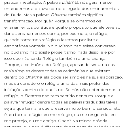
praticar meditação. A palavra
Dharma
, nós geralmente,
entendemos a palavra como o legado dos ensinamentos
do Buda. Mas a palavra
Dharma
também significa
transformação. Por quê? Porque se olharmos os
ensinamentos do Buda e qual o propósito que ele teve ao
dar os ensinamentos como, por exemplo, o refúgio,
quando tomamos refúgio o fazemos por livre e
espontânea vontade. No budismo não existe conversão,
no budismo não existe proselitismo, nada disso, e é por
isso que não se dá Refúgio também a uma criança.
Porque, a cerimônia do Refúgio, apesar de ser uma das
mais simples dentre todas as cerimônias que existem
dentro do
Dharma
, ela pode ser simples na sua elaboração,
mas eu considero o refúgio uma das mais profundas
iniciações dentro do budismo. Se nós não entendermos o
refúgio, o
Dharma
não tem sentido nenhum. Porque a
palavra “refúgio” dentre todas as palavras traduzidas talvez
seja a que tenha, a que preserva muito bem o sentido, isto
é, eu tomo refúgio, eu me refugio, eu me resguardo, eu
me protejo, eu me abrigo. Onde? Na minha própria