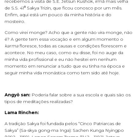
recebemos a visita de S.E. Jetsun Kushok, irmã mais velha
de S.S. 41⁰ Sakya Trizin, que ficou conosco por um mês.
Enfim, aqui está um pouco da minha história e do
mosteiro.
Como virei monge? Acho que a gente não vira monge, não
é? A gente tem essa vocação e em algum momento o
karma
floresce, todas as causas e condições florescem e
acontece. No meu caso, como eu disse, foi no auge da
minha vida profissional e eu não hesitei em nenhum
momento em renunciar a tudo que eu tinha na época e
seguir minha vida monástica como tem sido até hoje.
Angyô san:
Poderia falar sobre a sua escola e quais são os
tipos de meditações realizadas?
Lama Rinchen:
A tradição Sakya foi fundada pelos “Cinco Patriarcas de
Sakya” (Sa-skya gong-ma Inga): Sachen Kunga Nyingpo