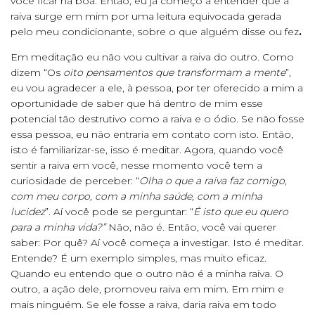
você ficar na boa. Então, eu já começo a entender que a
raiva surge em mim por uma leitura equivocada gerada
pelo meu condicionante, sobre o que alguém disse ou fez
.
Em meditação eu não vou cultivar a raiva do outro. Como
dizem “Os
oito pensamentos que transformam a mente
”,
eu vou agradecer a ele, à pessoa, por ter oferecido a mim a
oportunidade de saber que há dentro de mim esse
potencial tão destrutivo como a raiva e o ódio. Se não fosse
essa pessoa, eu não entraria em contato com isto. Então,
isto é familiarizar-se, isso é meditar. Agora, quando você
sentir a raiva em você, nesse momento você tem a
curiosidade de perceber: “
Olha o que a raiva faz comigo,
com meu corpo, com a minha saúde, com a minha
lucidez
”. Aí você pode se perguntar: “
É isto que eu quero
para a minha vida?”
Não, não é. Então, você vai querer
saber: Por quê? Aí você começa a investigar. Isto é meditar.
Entende? É um exemplo simples, mas muito eficaz.
Quando eu entendo que o outro não é a minha raiva. O
outro, a ação dele, promoveu raiva em mim. Em mim e
mais ninguém. Se ele fosse a raiva, daria raiva em todo