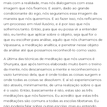
mais com a realidade, mas nós dialogamos com essa
imagem que nós fixamos. E assim, dado ao grande
condicionante do ego, nós seguramos essa imagem da
maneira que nós queremos. E ao fazer isso, nós reificamos
um processo em nível ilusório, e é por isso que nós
sofremos tanto. Então, para que eu possa vir a entender
isto, eu tenho que aplicar sobre o objeto, seja qual for o
que eu escolher para análise, aquilo que nós chamamos de
Vipassana, a meditação analítica, e penetrar nesse objeto
da análise até que possamos reconhecê-lo como vazio.
A última das técnicas de meditação que nós usamos é
Shunyata, que após termos elaborado muito bem o treino
da mente, nós descansamos a mente e reconhecemos o
vazio luminoso dela, que é onde todas as coisas surgem e
onde todas as coisas se dissolvem. E aí só experienciamos
isto através, minimamente, de uma realização sobre o que
é o vazio. Então, basicamente é isto, estas são as três
meditações que nós fazemos. Eu acredito que estas três
meditações são comuns a todas as escolas tibetanas. Eu
não poderia falar sobre outras escolas, mas eu entendo