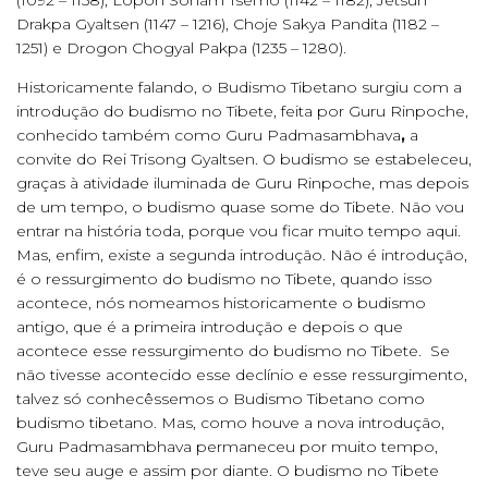
(1092 – 1158), Lopon Sonam Tsemo (1142 – 1182), Jetsun
Drakpa Gyaltsen (1147 – 1216), Choje Sakya Pandita (1182 –
1251) e Drogon Chogyal Pakpa (1235 – 1280).
Historicamente falando, o Budismo Tibetano surgiu com a
introdução do budismo no Tibete, feita por Guru Rinpoche,
conhecido também como Guru Padmasambhava
,
a
convite do Rei Trisong Gyaltsen. O budismo se estabeleceu,
graças à atividade iluminada de Guru Rinpoche, mas depois
de um tempo, o budismo quase some do Tibete. Não vou
entrar na história toda, porque vou ficar muito tempo aqui.
Mas, enfim, existe a segunda introdução. Não é introdução,
é o ressurgimento do budismo no Tibete, quando isso
acontece, nós nomeamos historicamente o budismo
antigo, que é a primeira introdução e depois o que
acontece esse ressurgimento do budismo no Tibete. Se
não tivesse acontecido esse declínio e esse ressurgimento,
talvez só conhecêssemos o Budismo Tibetano como
budismo tibetano. Mas, como houve a nova introdução,
Guru Padmasambhava permaneceu por muito tempo,
teve seu auge e assim por diante. O budismo no Tibete