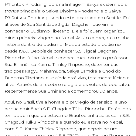
P’hüntok Phodrang, pois na linhagem Sakya existem dois
tronos
principais: o Sakya Dholma Phodrang e o Sakya
P’hüntsok Phodrang, sendo este localizado em Seattle. Foi
através de Sua Santidade Jigdal Dagchen que vim a
conhecer o Budismo Tibetano. E ele foi quem organizou
minha primeira viagem ao Nepal. Assim começou a minha
história dentro do budismo. Mas eu estudo o budismo
desde 1989. Depois de conhecer S.S. Jigdal Dagchen
Rinpoche, fui ao Nepal e conheci meu primeiro professor
Sua Eminênica Karma Thinley Rinpoche, detentor das
tradições Kagyu Mahamudra, Sakya Lamdré e Chod do
Budismo Tibetano, que ainda está vivo, totalmente lúcido e
ativo. Através dele recebi o refúgio e os votos de bodisatva
.
Recentemente Sua Eminência comemorou 90 anos.
Aqui, no Brasil, tive a honra e o privilégio de ter sido aluno
de sua eminência S.E. Chagdud Tülku Rinpoche. Então, nos
tempos em que eu estava no Brasil eu tinha aulas com S.E.
Chagdud Tülku Rinpoche e quando eu estava no Nepal,
com S.E. Karma Thinley Rinpoche, que depois de um
tempo me apresentou à S.E. 25º Chogye Trichen Rinpoche,