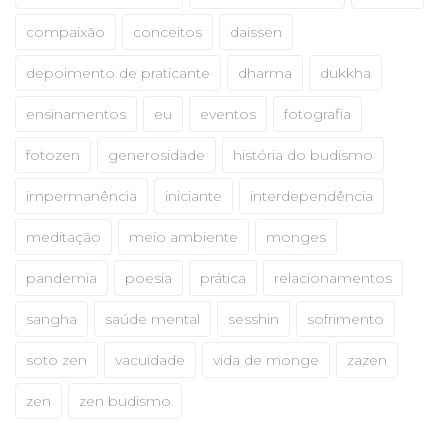
compaixão
conceitos
daissen
depoimento de praticante
dharma
dukkha
ensinamentos
eu
eventos
fotografia
fotozen
generosidade
história do budismo
impermanência
iniciante
interdependência
meditação
meio ambiente
monges
pandemia
poesia
prática
relacionamentos
sangha
saúde mental
sesshin
sofrimento
soto zen
vacuidade
vida de monge
zazen
zen
zen budismo