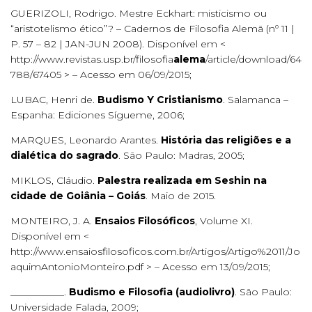
GUERIZOLI, Rodrigo. Mestre Eckhart: misticismo ou
“aristotelismo ético”? – Cadernos de Filosofia Alemã (nº 11 |
P. 57 – 82 | JAN-JUN 2008). Disponível em <
http://www.revistas.usp.br/filosofia
alema
/article/download/64
788/67405 > – Acesso em 06/09/2015;
LUBAC, Henri de.
Budismo Y Cristianismo
. Salamanca –
Espanha: Ediciones Sígueme, 2006;
MARQUES, Leonardo Arantes.
História das religiões e a
dialética do sagrado
. São Paulo: Madras, 2005;
MIKLOS, Cláudio.
Palestra realizada em Seshin na
cidade de Goiânia – Goiás
. Maio de 2015.
MONTEIRO, J. A.
Ensaios Filosóficos
, Volume XI.
Disponível em <
http://www.ensaiosfilosoficos.com.br/Artigos/Artigo%2011/Jo
aquimAntonioMonteiro.pdf > – Acesso em 13/09/2015;
___________.
Budismo e Filosofia (audiolivro)
. São Paulo:
Universidade Falada, 2009;