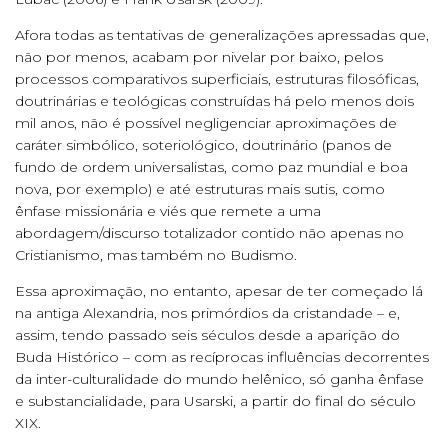
Afora todas as tentativas de generalizações apressadas que,
não por menos, acabam por nivelar por baixo, pelos
processos comparativos superficiais, estruturas filosóficas,
doutrinárias e teológicas construídas há pelo menos dois
mil anos, não é possível negligenciar aproximações de
caráter simbólico, soteriológico, doutrinário (panos de
fundo de ordem universalistas, como paz mundial e boa
nova, por exemplo) e até estruturas mais sutis, como
ênfase missionária e viés que remete a uma
abordagem/discurso totalizador contido não apenas no
Cristianismo, mas também no Budismo.
Essa aproximação, no entanto, apesar de ter começado lá
na antiga Alexandria, nos primórdios da cristandade – e,
assim, tendo passado seis séculos desde a aparição do
Buda Histórico – com as recíprocas influências decorrentes
da inter-culturalidade do mundo helênico, só ganha ênfase
e substancialidade, para Usarski, a partir do final do século
XIX.