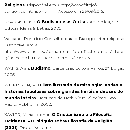
Religions
. Disponível em < http://www.frithjof-
schuon.com/unite.htm > – Acesso em 26/09/2015;
USARSK, Frank.
O Budismo e as Outras
. Aparecida, SP:
Editora Idéias & Letras, 2009;
Vaticano: Pontifício Conselho para o Diálogo Inter-religioso.
Disponível em <
http://www.vatican.va/roman_curia/pontifical_councils/interel
g/index_po.htm > – Acesso em 07/09/2015;
WATTS, Alan.
Budismo
. Barcelona: Editora Kairós, 2ª. Edição,
2005;
WILKINSON, P.
O livro ilustrado da mitologia: lendas e
histórias fabulosas sobre grandes heróis e deuses do
mundo inteiro
. Tradução de Beth Vieira. 2ª edição. São
Paulo. Publifolha. 2002;
XAVIER, Maria Leonor.
O Cristianismo e a Filosofia
Ocidental – I Colóquio sobre Filosofia da Religião
(2001)
. Disponível em <