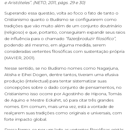
e Aristóteles”. (NETO, 2011, págs. 29 e 30)
Superando essa questão, volta ao foco o fato de tanto o
Cristianismo quanto o Budismo se configurarem como
tradições que vão muito além de um conjunto doutrinário
(religioso) e que, portanto, conseguiram expandir seus raios
de influência para o chamado
“fazer/produzir filosófico”
,
podendo até mesmo, em alguma medida, serem
consideradas vertentes filosóficas com sustentação própria
(XAVIER, 2001).
Nesse sentido, se no Budismo nomes como Nagarjuna,
Atisha e Eihei Dogen, dentre tantos, tiveram uma efusiva
produção (intelectual) para tentar sistematizar suas
concepções sobre o dado conjunto de pensamentos, no
Cristianismo isso ocorre por Agostinho de Hipona, Tomás
de Aquino e Mestre Eckahrt, só para citar três grandes
nomes. Em comum, mais uma vez, está a vontade de
realçarem suas tradições como originais e universais, com
forte impacto global.
Dessa forma, se por um lado as vertentes filosóficas cristãs,