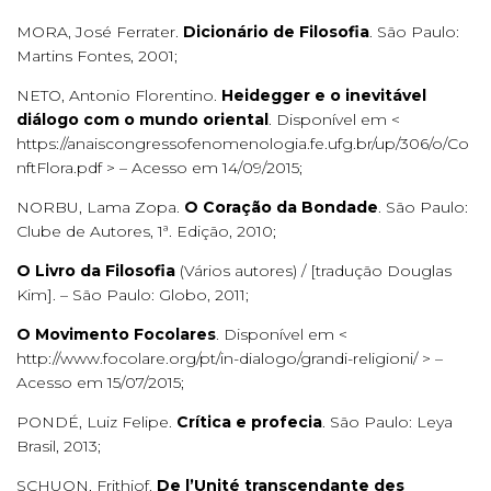
MORA, José Ferrater.
Dicionário de Filosofia
. São Paulo:
Martins Fontes, 2001;
NETO, Antonio Florentino.
Heidegger e o inevitável
diálogo com o mundo oriental
. Disponível em <
https://anaiscongressofenomenologia.fe.ufg.br/up/306/o/Co
nftFlora.pdf > – Acesso em 14/09/2015;
NORBU, Lama Zopa.
O Coração da Bondade
. São Paulo:
Clube de Autores, 1ª. Edição, 2010;
O Livro da Filosofia
(Vários autores) / [tradução Douglas
Kim]. – São Paulo: Globo, 2011;
O Movimento Focolares
. Disponível em <
http://www.focolare.org/pt/in-dialogo/grandi-religioni/ > –
Acesso em 15/07/2015;
PONDÉ, Luiz Felipe.
Crítica e profecia
. São Paulo: Leya
Brasil, 2013;
SCHUON, Frithjof.
De l’Unité transcendante des