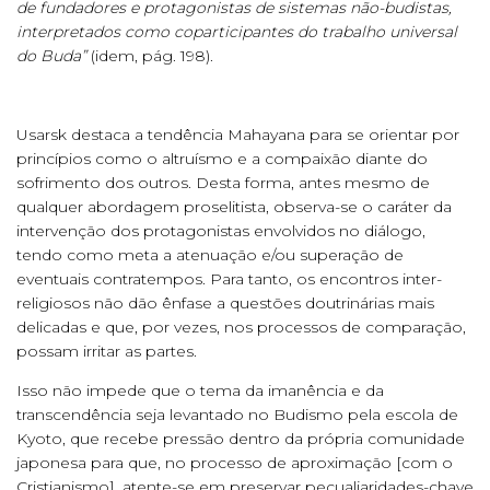
de fundadores e protagonistas de sistemas não-budistas,
interpretados como coparticipantes do trabalho universal
do Buda”
(idem, pág. 198).
Usarsk destaca a tendência Mahayana para se orientar por
princípios como o altruísmo e a compaixão diante do
sofrimento dos outros. Desta forma, antes mesmo de
qualquer abordagem proselitista, observa-se o caráter da
intervenção dos protagonistas envolvidos no diálogo,
tendo como meta a atenuação e/ou superação de
eventuais contratempos. Para tanto, os encontros inter-
religiosos não dão ênfase a questões doutrinárias mais
delicadas e que, por vezes, nos processos de comparação,
possam irritar as partes.
Isso não impede que o tema da imanência e da
transcendência seja levantado no Budismo pela escola de
Kyoto, que recebe pressão dentro da própria comunidade
japonesa para que, no processo de aproximação [com o
Cristianismo], atente-se em preservar pecualiaridades-chave