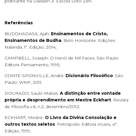
praticante na Daissen Ji. Escola Soto Zen.
Referências
BUDDHADASA, Ajah.
Ensinamentos de Cristo,
Ensinamentos de Budha
. Belo Horizonte: Edições
Nalanda, 1ª. Edição, 2014;
CAMPBELL, Joseph. O Herói de Mil Faces. São Paulo:
Editora Pensamento, 1995;
COMTE-SPONVILLE, André.
Dicionário Filosófico
. São
Paulo: WMF, 2011;
DOURADO, Saulo Matias.
A distinção entre vontade
própria e desprendimento em Mestre Eckhart
. Revista
de Filosofia v.6, n.2, dezembro/2012;
ECKHART, Mestre.
O Livro da Divina Consolação e
outros textos seletos
. Petrópolis: Editora Vozes, 4ª.
Edição, 1999;