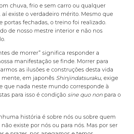
om chuva, frio e sem carro ou qualquer
, aí existe o verdadeiro mérito. Mesmo que
portas fechadas, o treino foi realizado.
 de nosso mestre interior e não nos
o.
ntes de morrer” significa responder a
ssa manifestação se finde. Morrer para
os as ilusões e construções desta vida
 e mente, em japonês
Shinjindatsuraku
, exige
de que nada neste mundo corresponde à
stas para isso é condição
sine quo non
para o
nhuma história é sobre nós ou sobre quem
não existe por nós ou para nós. Mas por ser
der e prazer, nos apegamos e temos