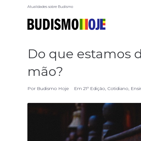
Atualidades sobre Budismo
Do que estamos di
mão?
Por
Budismo Hoje
Em
21ª Edição
,
Cotidiano
,
Ens