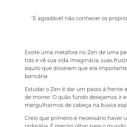
“É agradável não conhecer os próprios
Existe uma metáfora no Zen de uma pess
trás e vê sua vida imaginária, suas frust
aquilo que disseram que era importante
bancária.
Estudar o Zen é dar um passo à frente 
de morrer. O quão fundo desejamos ir e
mergulharmos de cabeça na busca espi
Creio que primeiro é necessário haver 
ordinária. É preciso olhar para o mund