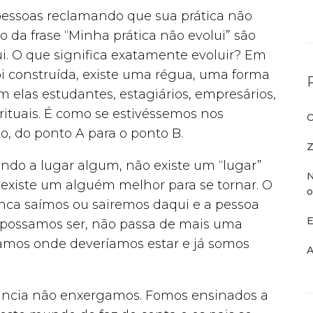
ssoas reclamando que sua prática não
o da frase “Minha prática não evolui” são
lui. O que significa exatamente evoluir? Em
i construída, existe uma régua, uma forma
m elas estudantes, estagiários, empresários,
tuais. É como se estivéssemos nos
O
 do ponto A para o ponto B.
Z
do a lugar algum, não existe um “lugar”
N
xiste um alguém melhor para se tornar. O
o
unca saímos ou sairemos daqui e a pessoa
E
 possamos ser, não passa de mais uma
tamos onde deveríamos estar e já somos
A
rância não enxergamos. Fomos ensinados a