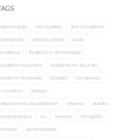
TAGS
alimentação
arte budista
arte e budismo
artesanato
atenção plena
buda
budismo
budismo e alimentação
budismo na prática
budismo no dia a dia
budismo theravada
budista
compaixão
conceitos
daissen
depoimento de praticante
dharma
dukkha
ensinamentos
eu
eventos
fotografia
fotozen
generosidade