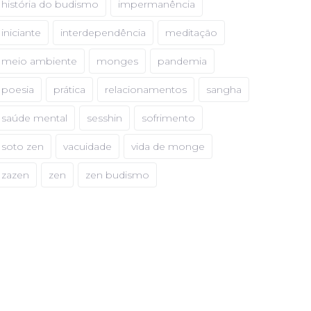
história do budismo
impermanência
iniciante
interdependência
meditação
meio ambiente
monges
pandemia
poesia
prática
relacionamentos
sangha
saúde mental
sesshin
sofrimento
soto zen
vacuidade
vida de monge
zazen
zen
zen budismo