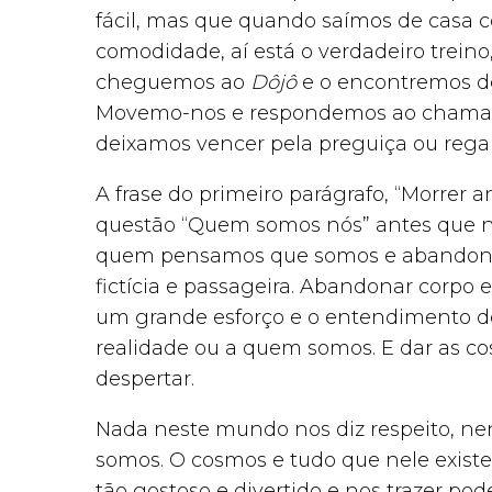
fácil, mas que quando saímos de casa c
comodidade, aí está o verdadeiro treino
cheguemos ao
Dôjô
e o encontremos de 
Movemo-nos e respondemos ao chamado
deixamos vencer pela preguiça ou regal
A frase do primeiro parágrafo, “Morrer a
questão “Quem somos nós” antes que no
quem pensamos que somos e abandonarm
fictícia e passageira. Abandonar corpo
um grande esforço e o entendimento 
realidade ou a quem somos. E dar as co
despertar.
Nada neste mundo nos diz respeito, ne
somos. O cosmos e tudo que nele existe 
tão gostoso e divertido e nos trazer po