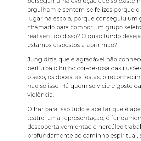
perseguir uma evolução que só existe n
orgulham e sentem-se felizes porque o f
lugar na escola, porque conseguiu um
chamado para compor um grupo seleto d
real sentido disso? O quão fundo dese
estamos dispostos a abrir mão?
Jung dizia que é agradável não conhecer
perturba o brilho cor-de-rosa das ilusões
o sexo, os doces, as festas, o reconheci
não só isso. Há quem se vicie e goste da
violência.
Olhar para isso tudo e aceitar que é a
teatro, uma representação, é fundamenta
descoberta vem então o hercúleo trabal
profundamente ao caminho espiritual, seja