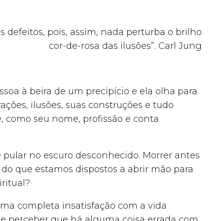
 defeitos, pois, assim, nada perturba o brilho
cor-de-rosa das ilusões”. Carl Jung
oa à beira de um precipício e ela olha para
rações, ilusões, suas construções e tudo
, como seu nome, profissão e conta
e pular no escuro desconhecido. Morrer antes
 do que estamos dispostos a abrir mão para
ritual?
uma completa insatisfação com a vida
o e perceber que há alguma coisa errada com